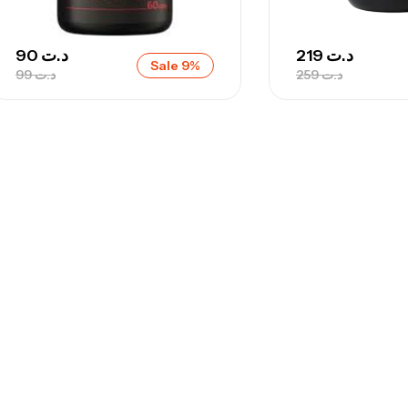
90
د.ت
219
د.ت
Sale 9%
99
د.ت
259
د.ت