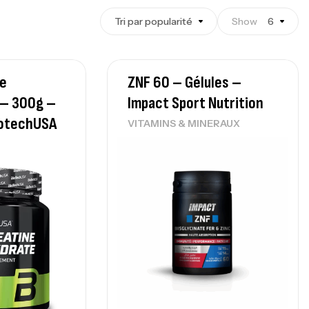
Tri par popularité
Show
6
e
ZNF 60 – Gélules –
– 300g –
Impact Sport Nutrition
iotechUSA
VITAMINS & MINERAUX