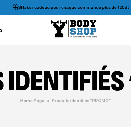
SHaker cadeau pour chaque commande plus de 120dt
•
es
N°1 SUPPLEMENTS STORE IN TUNISIA
 IDENTIFIÉ
Home Page
Produits identifiés “PROMO”