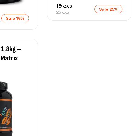
19
د.ت
Sale 25%
25
د.ت
Sale 18%
 1,8kg –
n Matrix