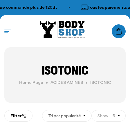
ue commande plus de 120dt
•
Tous les paiements a
N°1 SUPPLEMENTS STORE IN TUNISIA
ISOTONIC
Home Page
ACIDES AMINES
ISOTONIC
Filter
Tri par popularité
Show
6