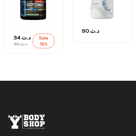
90
د.ت
34
د.ت
Sale
40
د.ت
15%