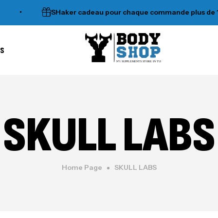
•
SHaker cadeau pour chaque commande plus de 120dt
es
N°1 SUPPLEMENTS STORE IN TUNISIA
SKULL LABS
Home Page
SKULL LABS