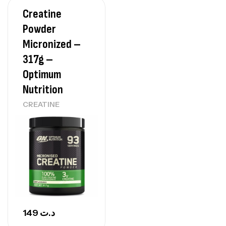
Creatine
Powder
Micronized –
317g –
Optimum
Nutrition
CREATINE
149
د.ت