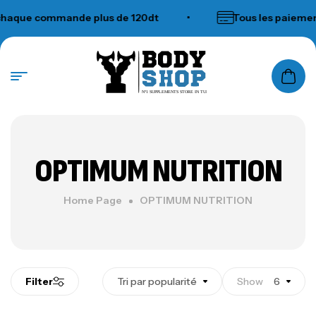
haque commande plus de 120dt
•
Tous les paiemen
N°1 SUPPLEMENTS STORE IN TUNISIA
OPTIMUM NUTRITION
Home Page
OPTIMUM NUTRITION
Filter
Tri par popularité
Show
6