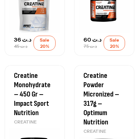
36
د.ت
60
د.ت
Sale
Sale
45
د.ت
20%
75
د.ت
20%
Creatine
Creatine
Monohydrate
Powder
– 450 Gr –
Micronized –
Impact Sport
317g –
Nutrition
Optimum
Nutrition
CREATINE
CREATINE