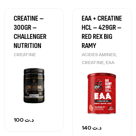
CREATINE –
EAA + CREATINE
300GR –
HCL – 429GR –
CHALLENGER
RED REX BIG
NUTRITION
RAMY
,
CREATINE
ACIDES AMINES
,
CREATINE
EAA
100
د.ت
140
د.ت