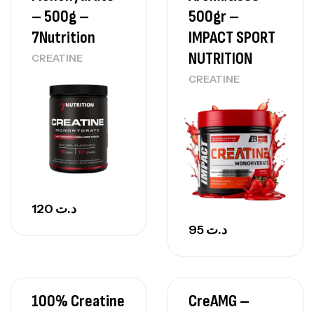
– 500g –
500gr –
7Nutrition
IMPACT SPORT
NUTRITION
CREATINE
CREATINE
120
د.ت
95
د.ت
100% Creatine
CreAMG –