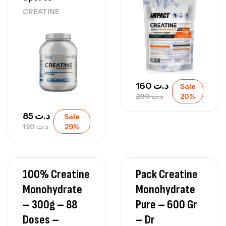
CREATINE
160
د.ت
Sale
200
د.ت
20%
85
د.ت
Sale
120
د.ت
29%
100% Creatine
Pack Creatine
Monohydrate
Monohydrate
– 300g – 88
Pure – 600 Gr
Doses –
– Dr