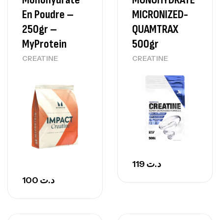
En Poudre –
MICRONIZED-
250gr –
QUAMTRAX
MyProtein
500gr
CREATINE
CREATINE
119
د.ت
100
د.ت