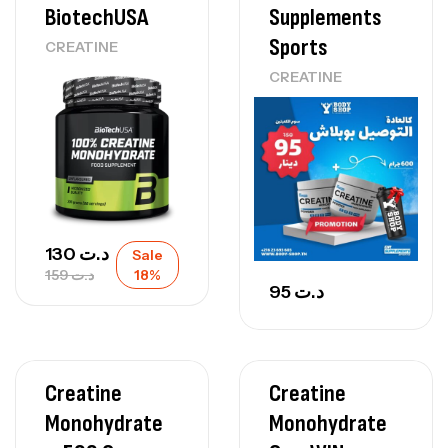
BiotechUSA
Supplements
Sports
CREATINE
CREATINE
130
د.ت
Sale
159
د.ت
18%
95
د.ت
Creatine
Creatine
Monohydrate
Monohydrate