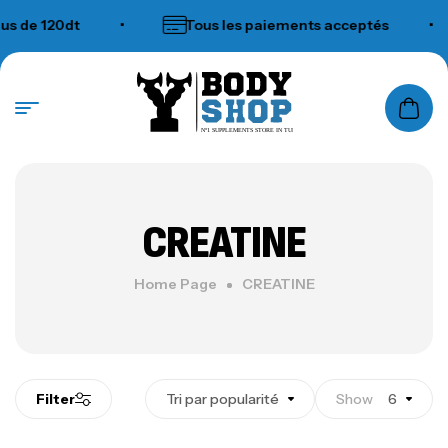
 120dt
•
Tous les paiements acceptés
•
N°1 SUPPLEMENTS STORE IN TUNISIA
CREATINE
Home Page
CREATINE
Filter
Tri par popularité
Show
6