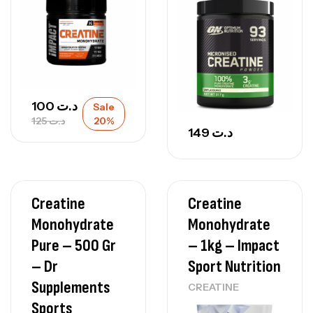
100
د.ت
Sale
125
د.ت
20%
149
د.ت
Creatine
Creatine
Monohydrate
Monohydrate
Pure – 500 Gr
– 1kg – Impact
– Dr
Sport Nutrition
Supplements
CREATINE
Sports