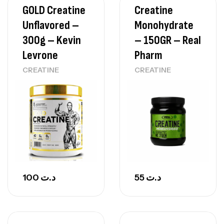
GOLD Creatine
Creatine
Unflavored –
Monohydrate
300g – Kevin
– 150GR – Real
Levrone
Pharm
CREATINE
CREATINE
100
د.ت
55
د.ت