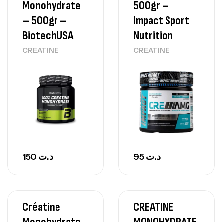
Monohydrate
500gr –
– 500gr –
Impact Sport
BiotechUSA
Nutrition
CREATINE
CREATINE
150
د.ت
95
د.ت
Créatine
CREATINE
Monohydrate
MONOHYDRATE