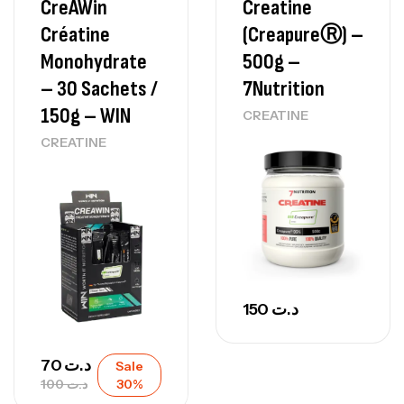
CreAWin
Creatine
Créatine
(CreapureⓇ) –
Monohydrate
500g –
– 30 Sachets /
7Nutrition
150g – WIN
CREATINE
CREATINE
150
د.ت
70
د.ت
Sale
100
د.ت
30%