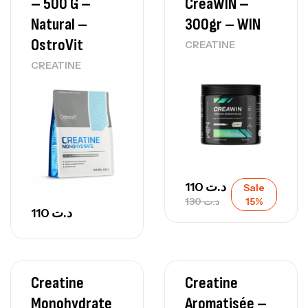
– 500 G –
CreaWIN –
Natural –
300gr – WIN
OstroVit
CREATINE
CREATINE
110
د.ت
Sale
130
د.ت
15%
110
د.ت
Creatine
Creatine
Monohydrate
Aromatisée –