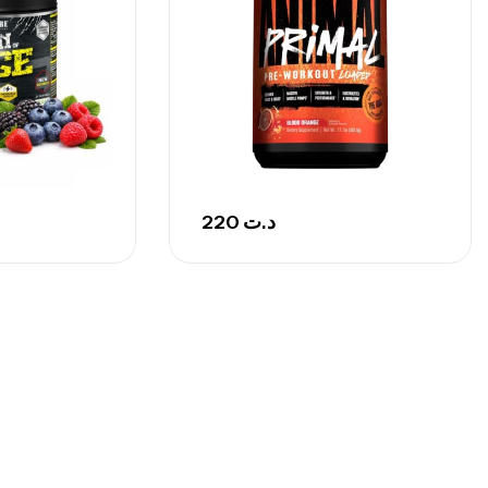
220
د.ت