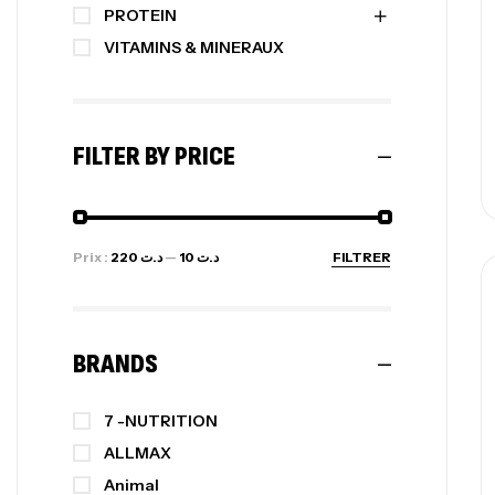
PROTEIN
VITAMINS & MINERAUX
FILTER BY PRICE
Prix :
د.ت 220
—
د.ت 10
FILTRER
BRANDS
7 -NUTRITION
ALLMAX
Animal