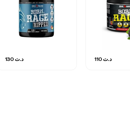
130
د.ت
110
د.ت