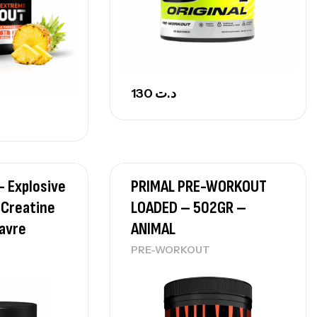
130
د.ت
– Explosive
PRIMAL PRE-WORKOUT
 Creatine
LOADED – 502GR –
Favre
ANIMAL
PRE-WORKOUT