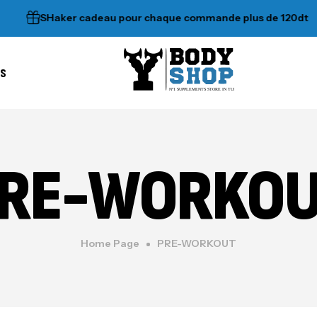
SHaker cadeau pour chaque commande plus de 120dt
•
es
N°1 SUPPLEMENTS STORE IN TUNISIA
RE-WORKO
Home Page
PRE-WORKOUT