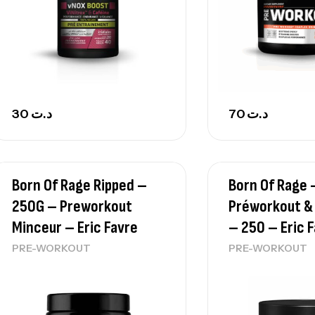
30
د.ت
70
د.ت
Born Of Rage Ripped –
Born Of Rage 
250G – Preworkout
Préworkout &
Minceur – Eric Favre
– 250 – Eric 
PRE-WORKOUT
PRE-WORKOUT