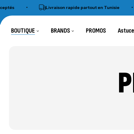
s
•
Livraison rapide partout en Tunisie
•
BOUTIQUE
BRANDS
PROMOS
Astuc
P