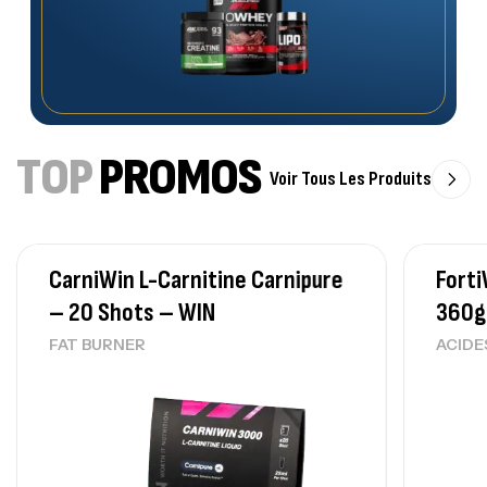
TOP
PROMOS
Voir Tous Les Produits
CarniWin L-Carnitine Carnipure
Forti
– 20 Shots – WIN
360g
FAT BURNER
ACIDE