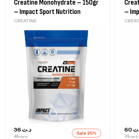
Creatine Monohydrate – 150gr
Crea
– Impact Sport Nutrition
– Imp
CREATINE
CREAT
36
د.ت
60
ت
Sale 20%
45
د.ت
75
د.ت