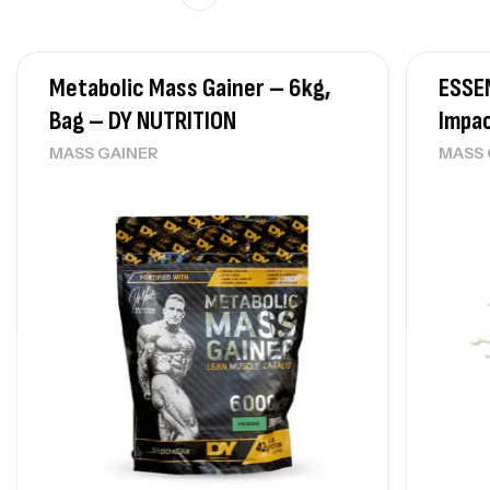
Metabolic Mass Gainer – 6kg,
ESSEN
Bag – DY NUTRITION
Impac
MASS GAINER
MASS 