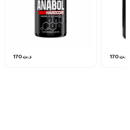
170
د.ت
170
د.ت