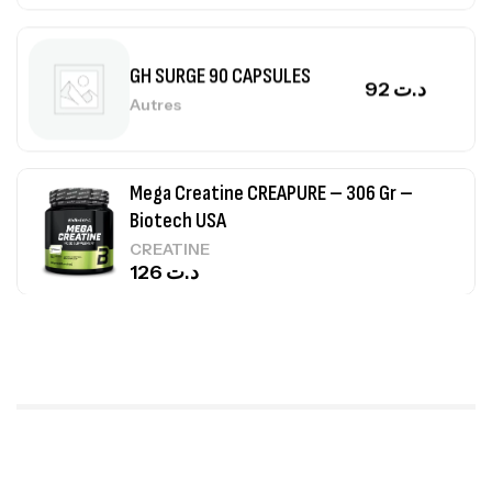
GH SURGE 90 CAPSULES
92
د.ت
Autres
Mega Creatine CREAPURE – 306 Gr –
Biotech USA
CREATINE
126
د.ت
100% Pure Whey – 2,27kg – BIOTECHUSA
Autres
269
د.ت