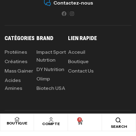
Contactez-nous
CATÉGORIES
BRAND
LIEN RAPIDE
Protéines
Impact Sport
Acceuil
Nutrtion
Créatines
Boutique
DY Nutrition
Mass Gainer
Contact Us
Olimp
Acides
Amines
Biotech USA
0
PROFITEZ D'UN SHAKER CADEAU
BOUTIQUE
COMPTE
SEARCH
POUR CHAQUE COMMANDE PLUS DE