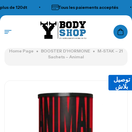
 de 120dt
•
Tous les paiements acceptés
•
N°1 SUPPLEMENTS STORE IN TUNISIA
Home Page
BOOSTER D'HORMONE
M-STAK – 21
Sachets – Animal
توصيل
بلاش