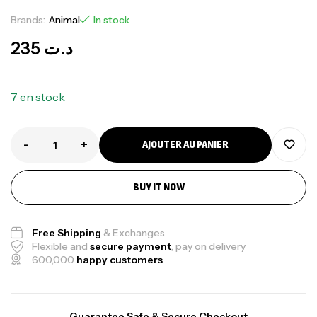
Brands:
Animal
In stock
235
د.ت
7 en stock
-
+
AJOUTER AU PANIER
BUY IT NOW
Free Shipping
& Exchanges
Flexible and
secure payment
, pay on delivery
600,000
happy customers
Guarantee Safe & Secure Checkout