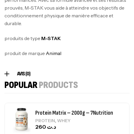
performances. Avec sa formule avancée et ses résultats
Autres
prouvés, M-STAK vous aide à atteindre vos objectifs de
269
د.ت
conditionnement physique de manière efficace et
durable.
Omega 3 – 100 Gélules – Scitec Nutrition
produits de type
M-STAK
Autres
84
د.ت
produit de marque
Animal
Creatine (CreapureⓇ) – 500g –
AVIS (0)
7Nutrition
POPULAR
PRODUCTS
CREATINE
150
د.ت
Protein Matrix – 2000g – 7Nutrition
,
PROTEIN
WHEY
260
د.ت