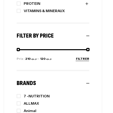
PROTEIN
VITAMINS & MINERAUX
FILTER BY PRICE
Prix :
د.ت 210
—
د.ت 120
FILTRER
BRANDS
7 -NUTRITION
ALLMAX
Animal