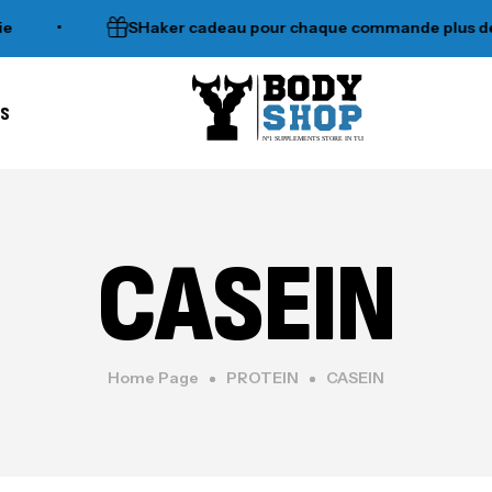
•
SHaker cadeau pour chaque commande plus de 120d
es
N°1 SUPPLEMENTS STORE IN TUNISIA
CASEIN
Home Page
PROTEIN
CASEIN