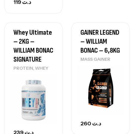
119
د.ت
Whey Ultimate
GAINER LEGEND
– 2KG –
– WILLIAM
WILLIAM BONAC
BONAC – 6,8KG
SIGNATURE
MASS GAINER
,
PROTEIN
WHEY
260
د.ت
239
د.ت