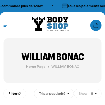
commande plus de 120dt
•
Tous les paiements acc
N°1 SUPPLEMENTS STORE IN TUNISIA
WILLIAM BONAC
Home Page
WILLIAM BONAC
Filter
Tri par popularité
Show
6