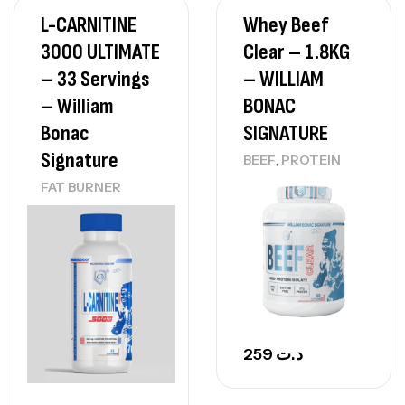
L-CARNITINE
Whey Beef
3000 ULTIMATE
Clear – 1.8KG
– 33 Servings
– WILLIAM
– William
BONAC
Bonac
SIGNATURE
Signature
,
BEEF
PROTEIN
FAT BURNER
259
د.ت