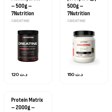
– 500g –
500g –
7Nutrition
7Nutrition
CREATINE
CREATINE
120
د.ت
150
د.ت
Protein Matrix
– 2000g –