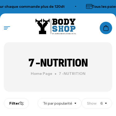
r chaque commande plus de 120dt
•
Tous les paiem
N°1 SUPPLEMENTS STORE IN TUNISIA
7 -NUTRITION
Home Page
7 -NUTRITION
Filter
Tri par popularité
Show
6