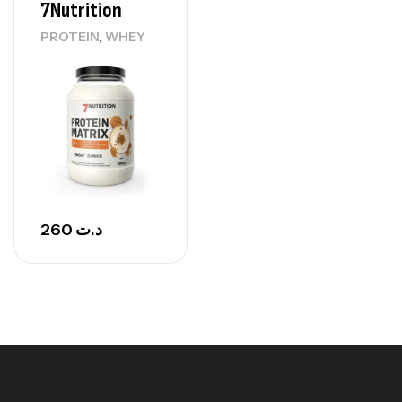
7Nutrition
,
PROTEIN
WHEY
260
د.ت