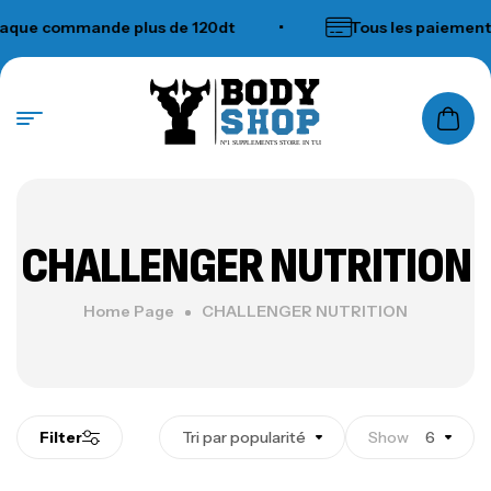
que commande plus de 120dt
•
Tous les paiements
N°1 SUPPLEMENTS STORE IN TUNISIA
CHALLENGER NUTRITION
Home Page
CHALLENGER NUTRITION
Filter
Tri par popularité
Show
6