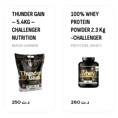
THUNDER GAIN
100% WHEY
– 5.4KG –
PROTEIN
CHALLENGER
POWDER 2.3 Kg
NUTRITION
-CHALLENGER
,
MASS GAINER
PROTEIN
WHEY
250
د.ت
260
د.ت