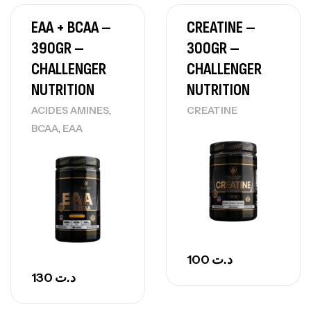
EAA + BCAA –
CREATINE –
390GR –
300GR –
CHALLENGER
CHALLENGER
NUTRITION
NUTRITION
,
ACIDES AMINES
CREATINE
,
BCAA
EAA
100
د.ت
130
د.ت