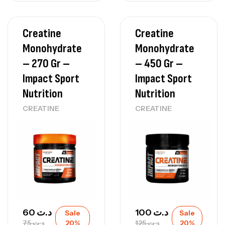
Creatine
Creatine
Monohydrate
Monohydrate
– 270 Gr –
– 450 Gr –
Impact Sport
Impact Sport
Nutrition
Nutrition
CREATINE
CREATINE
60
د.ت
100
د.ت
Sale
Sale
75
د.ت
20%
125
د.ت
20%