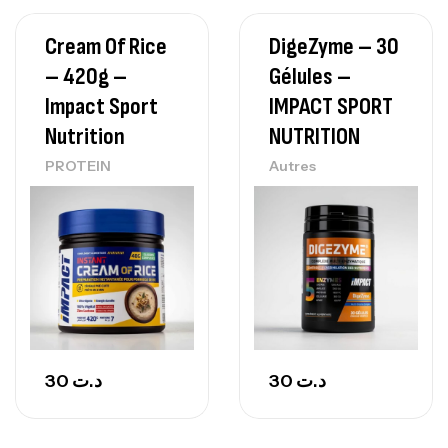
Cream Of Rice
DigeZyme – 30
– 420g –
Gélules –
Impact Sport
IMPACT SPORT
Nutrition
NUTRITION
PROTEIN
Autres
30
د.ت
30
د.ت