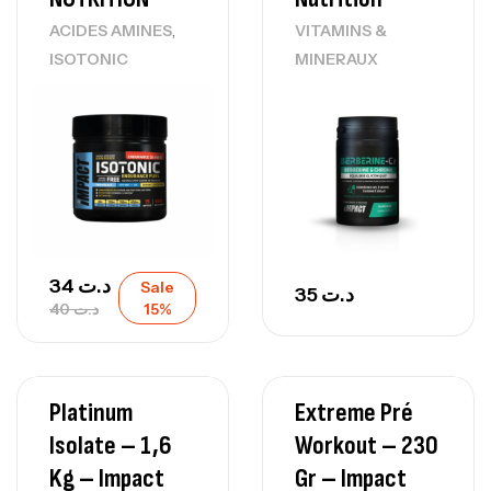
,
ACIDES AMINES
VITAMINS &
ISOTONIC
MINERAUX
34
د.ت
Sale
35
د.ت
40
د.ت
15%
Platinum
Extreme Pré
Isolate – 1,6
Workout – 230
Kg – Impact
Gr – Impact