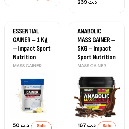
239
د.ت
ESSENTIAL
ANABOLIC
GAINER – 1 Kg
MASS GAINER –
– Impact Sport
5KG – Impact
Nutrition
Sport Nutrition
MASS GAINER
MASS GAINER
50
د.ت
167
د.ت
Sale
Sale