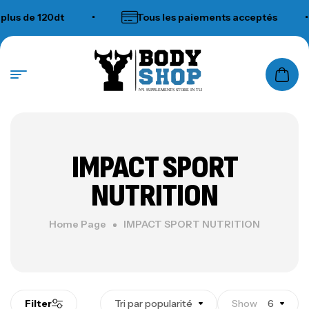
20dt
•
Tous les paiements acceptés
•
N°1 SUPPLEMENTS STORE IN TUNISIA
IMPACT SPORT
NUTRITION
Home Page
IMPACT SPORT NUTRITION
Filter
Tri par popularité
Show
6