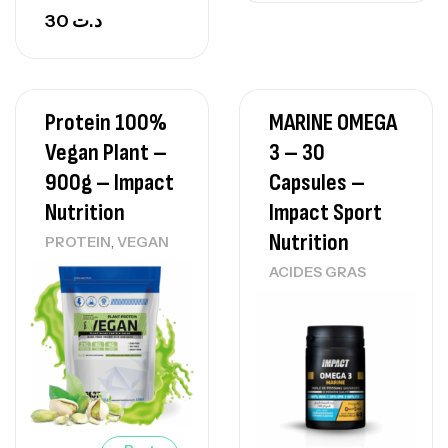
30
د.ت
Protein 100%
MARINE OMEGA
Vegan Plant –
3 – 30
900g – Impact
Capsules –
Nutrition
Impact Sport
Nutrition
,
PROTEIN
VEGAN
ACIDES GRAS