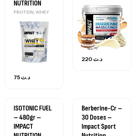
NUTRITION
,
PROTEIN
WHEY
220
د.ت
75
د.ت
ISOTONIC FUEL
Berberine-Cr –
– 480gr –
30 Doses –
IMPACT
Impact Sport
NUTRITION
Nutrition