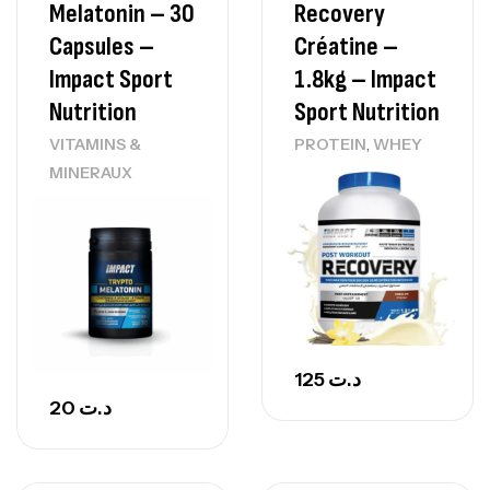
Melatonin – 30
Recovery
Capsules –
Créatine –
Impact Sport
1.8kg – Impact
Nutrition
Sport Nutrition
,
VITAMINS &
PROTEIN
WHEY
MINERAUX
125
د.ت
20
د.ت