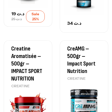
19
د.ت
Sale
25
د.ت
25%
34
د.ت
Creatine
CreAMG –
Aromatisée –
500gr –
500gr –
Impact Sport
IMPACT SPORT
Nutrition
NUTRITION
CREATINE
CREATINE