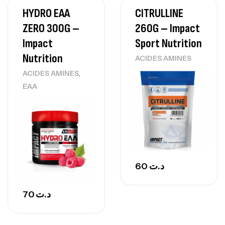
HYDRO EAA
CITRULLINE
ZERO 300G –
260G – Impact
Impact
Sport Nutrition
Nutrition
ACIDES AMINES
,
ACIDES AMINES
EAA
60
د.ت
70
د.ت