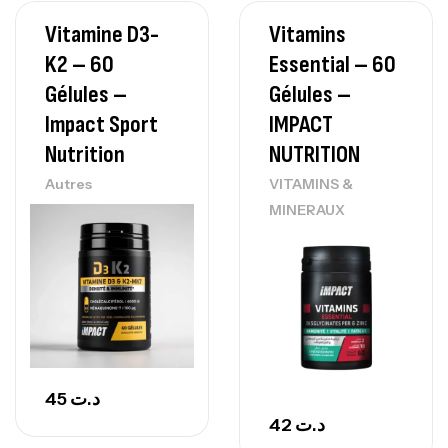
Vitamine D3-
Vitamins
K2 – 60
Essential – 60
Gélules –
Gélules –
Impact Sport
IMPACT
Nutrition
NUTRITION
Autres
VITAMINS &
MINERAUX
45
د.ت
42
د.ت