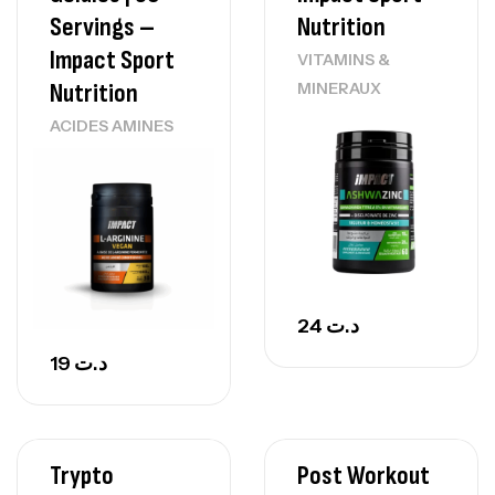
Servings –
Nutrition
Impact Sport
VITAMINS &
Nutrition
MINERAUX
ACIDES AMINES
24
د.ت
19
د.ت
Trypto
Post Workout