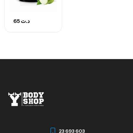
65
د.ت
23 693 603