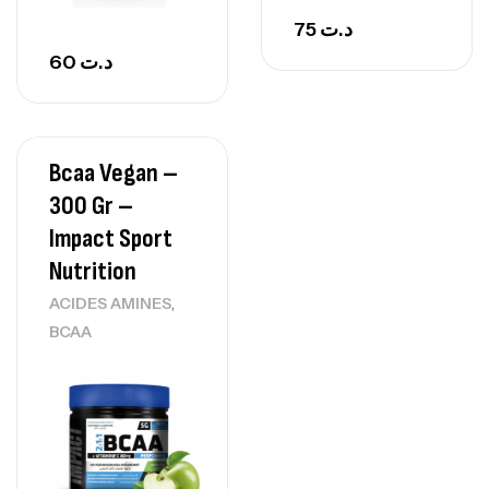
75
د.ت
60
د.ت
Bcaa Vegan –
300 Gr –
Impact Sport
Nutrition
,
ACIDES AMINES
BCAA