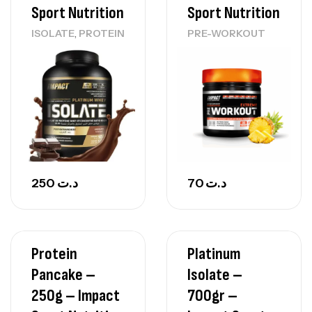
Sport Nutrition
Sport Nutrition
,
ISOLATE
PROTEIN
PRE-WORKOUT
250
د.ت
70
د.ت
Protein
Platinum
Pancake –
Isolate –
250g – Impact
700gr –