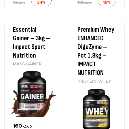
65
د.ت
24%
195
د.ت
15%
Essential
Premium Whey
Gainer – 3kg –
ENHANCED
Impact Sport
DigeZyme –
Nutrition
Pot 1.8kg –
IMPACT
MASS GAINER
NUTRITION
,
PROTEIN
WHEY
160
د.ت