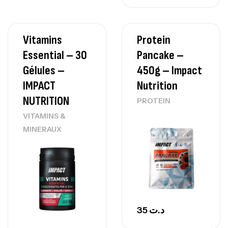
Vitamins
Protein
Essential – 30
Pancake –
Gélules –
450g – Impact
IMPACT
Nutrition
NUTRITION
PROTEIN
VITAMINS &
MINERAUX
35
د.ت