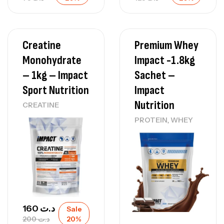
Creatine
Premium Whey
Monohydrate
Impact -1.8kg
– 1kg – Impact
Sachet –
Sport Nutrition
Impact
Nutrition
CREATINE
,
PROTEIN
WHEY
160
د.ت
Sale
200
د.ت
20%