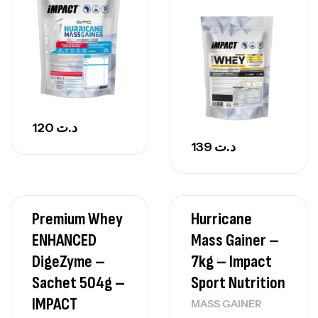
120
د.ت
139
د.ت
Premium Whey
Hurricane
ENHANCED
Mass Gainer –
DigeZyme –
7kg – Impact
Sachet 504g –
Sport Nutrition
IMPACT
MASS GAINER