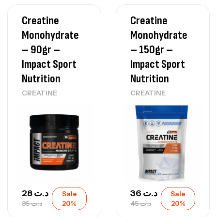
Creatine
Creatine
Monohydrate
Monohydrate
– 90gr –
– 150gr –
Impact Sport
Impact Sport
Nutrition
Nutrition
CREATINE
CREATINE
28
د.ت
36
د.ت
Sale
Sale
35
د.ت
20%
45
د.ت
20%