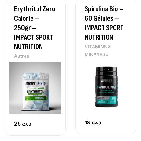
Erythritol Zero
Spirulina Bio –
Calorie –
60 Gélules –
250gr –
IMPACT SPORT
IMPACT SPORT
NUTRITION
NUTRITION
VITAMINS &
MINERAUX
Autres
19
د.ت
25
د.ت