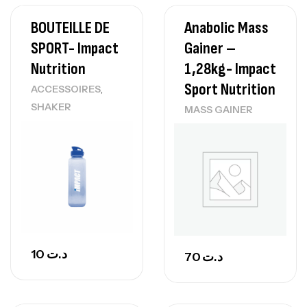
BOUTEILLE DE
Anabolic Mass
SPORT- Impact
Gainer –
Nutrition
1,28kg- Impact
Sport Nutrition
,
ACCESSOIRES
SHAKER
MASS GAINER
10
د.ت
70
د.ت