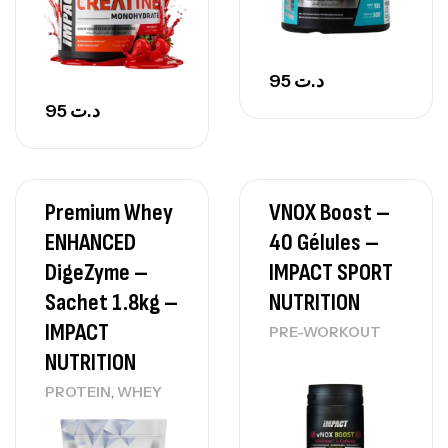
95
د.ت
95
د.ت
Premium Whey
VNOX Boost –
ENHANCED
40 Gélules –
DigeZyme –
IMPACT SPORT
Sachet 1.8kg –
NUTRITION
IMPACT
PRE-WORKOUT
NUTRITION
,
PROTEIN
WHEY