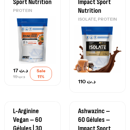
Sport Nutrition
Impact Sport
Nutrition
PROTEIN
,
ISOLATE
PROTEIN
17
د.ت
Sale
19
د.ت
11%
110
د.ت
L-Arginine
Ashwazinc –
Vegan – 60
60 Gélules –
Gélules | 30
Impact Sport