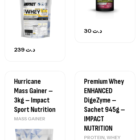
30
د.ت
239
د.ت
Hurricane
Premium Whey
Mass Gainer –
ENHANCED
3kg – Impact
DigeZyme –
Sport Nutrition
Sachet 945g –
IMPACT
MASS GAINER
NUTRITION
,
PROTEIN
WHEY