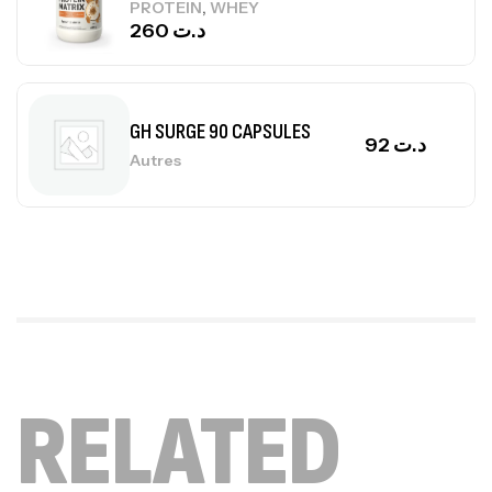
,
PROTEIN
WHEY
260
د.ت
GH SURGE 90 CAPSULES
92
د.ت
Autres
Mega Creatine CREAPURE – 306 Gr –
Biotech USA
CREATINE
126
د.ت
100% Pure Whey – 2,27kg – BIOTECHUSA
RELATED
Autres
269
د.ت