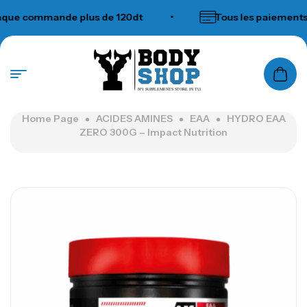
e commande plus de 120dt
•
Tous les paiements a
N°1 SUPPLEMENTS STORE IN TUNISIA
Home Page
ACIDES AMINES
EAA
HYDRO EAA
ZERO 300G – Impact Nutrition