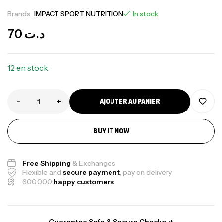
Brands:
IMPACT SPORT NUTRITION
In stock
70
د.ت
12 en stock
-
+
AJOUTER AU PANIER
BUY IT NOW
Free Shipping
& Exchanges
Flexible and
secure payment
, pay on delivery
600,000
happy customers
Guarantee Safe & Secure Checkout