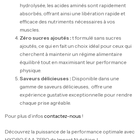
hydrolysée, les acides aminés sont rapidement
absorbés, offrant ainsi une libération rapide et
efficace des nutriments nécessaires à vos
muscles.
Zéro sucres ajoutés :
t formulé sans sucres
ajoutés, ce qui en fait un choix idéal pour ceux qui
cherchent à maintenir un régime alimentaire
équilibré tout en maximisant leur performance
physique.
Saveurs délicieuses :
Disponible dans une
gamme de saveurs délicieuses, offre une
expérience gustative exceptionnelle pour rendre
chaque prise agréable.
Mega Creatine CREAPURE – 306 Gr –
Biotech USA
Pour plus d’infos
contactez-nous
!
CREATINE
126
د.ت
Découvrez la puissance de la performance optimale avec
HYDRO EAA ZERO de Impact Nutrition. !