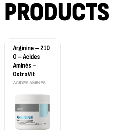
PRODUCTS
Omega 3 – 100 Gélules – Scitec Nutrition
Autres
84
د.ت
Arginine – 210
Creatine (CreapureⓇ) – 500g –
G – Acides
7Nutrition
CREATINE
Aminés –
150
د.ت
OstroVit
ACIDES AMINES
Protein Matrix – 2000g – 7Nutrition
,
PROTEIN
WHEY
260
د.ت