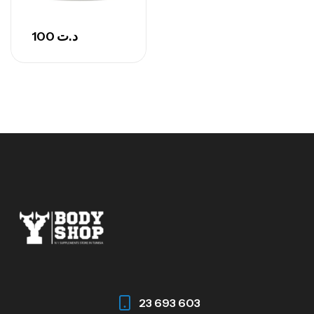
GH SURGE 90 CAPSULES
92
د.ت
Autres
100
د.ت
23 693 603