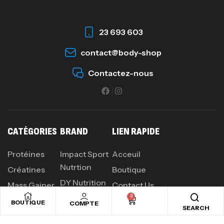
23 693 603
contact@body-shop
Contactez-nous
CATÉGORIES
BRAND
LIEN RAPIDE
Protéines
Impact Sport
Acceuil
Nutrtion
Créatines
Boutique
DY Nutrition
Mass Gainer
Contact Us
0
Olimp
Acides
BOUTIQUE
COMPTE
SEARCH
Amines
Biotech USA