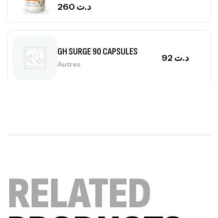
260
د.ت
GH SURGE 90 CAPSULES
92
د.ت
Autres
Mega Creatine CREAPURE – 306 Gr –
Biotech USA
CREATINE
126
د.ت
100% Pure Whey – 2,27kg – BIOTECHUSA
RELATED
Autres
269
د.ت