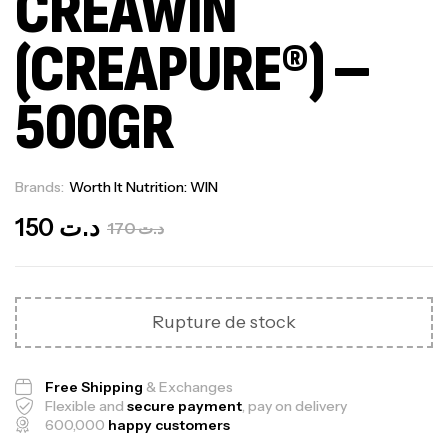
CREAWIN
(CREAPURE®) –
500GR
Brands:
Worth It Nutrition: WIN
Out Of Stock
150
د.ت
170
د.ت
Rupture de stock
Free Shipping
& Exchanges
Flexible and
secure payment
, pay on delivery
600,000
happy customers