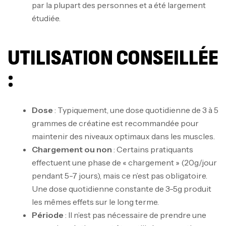
par la plupart des personnes et a été largement
étudiée.
UTILISATION CONSEILLÉE
:
Dose
: Typiquement, une dose quotidienne de 3 à 5
grammes de créatine est recommandée pour
maintenir des niveaux optimaux dans les muscles.
Chargement ou non
: Certains pratiquants
effectuent une phase de « chargement » (20g/jour
Mega Creatine CREAPURE – 306 Gr –
pendant 5-7 jours), mais ce n’est pas obligatoire.
Biotech USA
Une dose quotidienne constante de 3-5g produit
CREATINE
les mêmes effets sur le long terme.
126
د.ت
Période
: Il n’est pas nécessaire de prendre une