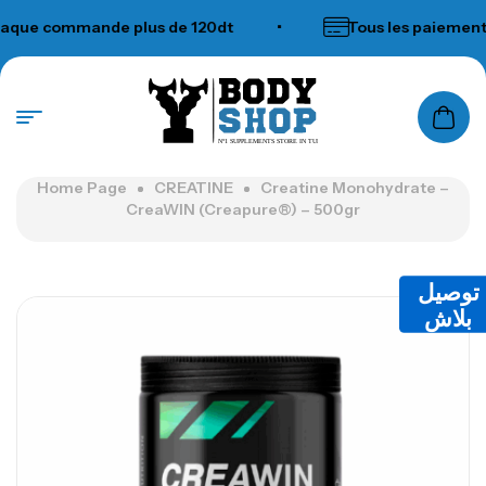
ue commande plus de 120dt
•
Tous les paiements 
N°1 SUPPLEMENTS STORE IN TUNISIA
Home Page
CREATINE
Creatine Monohydrate –
CreaWIN (Creapure®) – 500gr
توصيل
بلاش