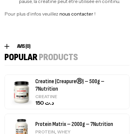
pause, la créatine peut être utilisée en continu.
100% Pure Whey – 2,27kg – BIOTECHUSA
Pour plus d’infos veuillez
nous contacter
!
Autres
269
د.ت
Omega 3 – 100 Gélules – Scitec Nutrition
AVIS (0)
Autres
POPULAR
PRODUCTS
84
د.ت
Creatine (CreapureⓇ) – 500g –
7Nutrition
CREATINE
150
د.ت
Protein Matrix – 2000g – 7Nutrition
,
PROTEIN
WHEY