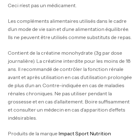
Ceci n’est pas un médicament.
Les compléments alimentaires utilisés dans le cadre
d’un mode de vie sain et d’une alimentation équilibrée.
Ils ne peuvent être utilisés comme substituts de repas.
Contient de la créatine monohydrate (3g par dose
journalière). La créatine interdite pour les moins de 18
Mega Creatine CREAPURE – 306 Gr –
ans. Il recommandé de contrôler la fonction rénale
Biotech USA
avant et après utilisation en cas d’utilisation prolongée
CREATINE
de plus d’un an. Contre-indiquée en cas de maladies
126
د.ت
rénales chroniques. Ne pas utiliser pendant la
grossesse et en cas d’allaitement. Boire suffisamment
100% Pure Whey – 2,27kg – BIOTECHUSA
et consulter un médecin en cas d’apparition d’effets
Autres
indésirables.
269
د.ت
Produits de la marque
Impact Sport Nutrition