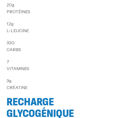
20
g
PROTÉINES
1.2
g
L-LEUCINE
32
G
CARBS
7
VITAMINES
3
g
CRÉATINE
RECHARGE
GLYCOGÉNIQUE