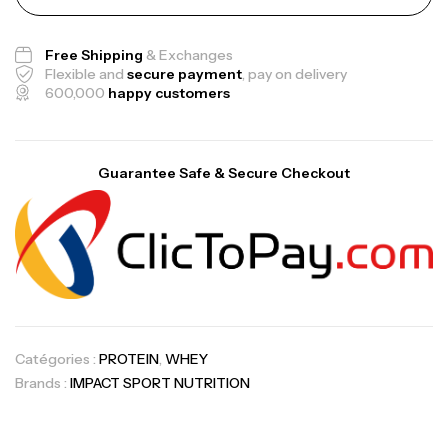
Free Shipping
& Exchanges
Flexible and
secure payment
, pay on delivery
600,000
happy customers
Guarantee Safe & Secure Checkout
Catégories :
PROTEIN
,
WHEY
Brands :
IMPACT SPORT NUTRITION