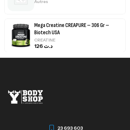
Autres
Mega Creatine CREAPURE – 306 Gr –
Biotech USA
CREATINE
126
د.ت
100% Pure Whey – 2,27kg – BIOTECHUSA
Autres
269
د.ت
Omega 3 – 100 Gélules – Scitec Nutrition
Autres
84
د.ت
23 693 603