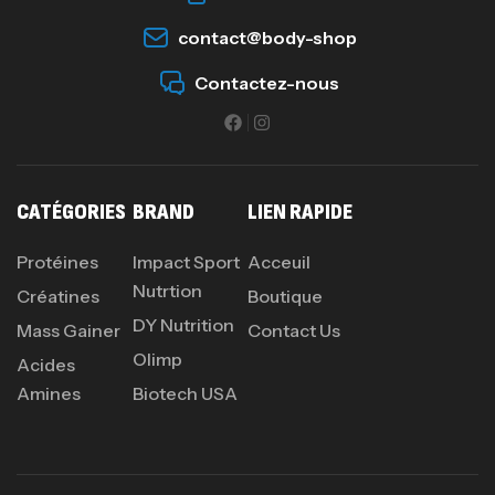
Creatine (CreapureⓇ) – 500g –
contact@body-shop
7Nutrition
Contactez-nous
CREATINE
150
د.ت
Protein Matrix – 2000g – 7Nutrition
CATÉGORIES
BRAND
LIEN RAPIDE
,
PROTEIN
WHEY
260
د.ت
Protéines
Impact Sport
Acceuil
Nutrtion
Créatines
Boutique
DY Nutrition
Mass Gainer
Contact Us
GH SURGE 90 CAPSULES
92
د.ت
Olimp
Acides
Autres
Amines
Biotech USA