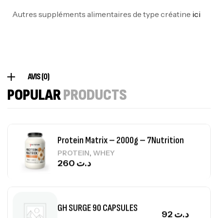
Omega 3 – 100 Gélules – Scitec Nutrition
Autres suppléments alimentaires de type créatine
ici
Autres
84
د.ت
Creatine (CreapureⓇ) – 500g –
AVIS (0)
7Nutrition
POPULAR
PRODUCTS
CREATINE
150
د.ت
Protein Matrix – 2000g – 7Nutrition
,
PROTEIN
WHEY
260
د.ت
GH SURGE 90 CAPSULES
92
د.ت