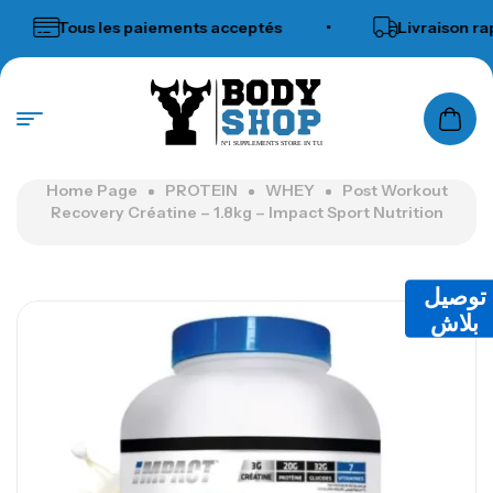
Tous les paiements acceptés
•
Livraison rapide 
N°1 SUPPLEMENTS STORE IN TUNISIA
Home Page
PROTEIN
WHEY
Post Workout
Recovery Créatine – 1.8kg – Impact Sport Nutrition
توصيل
بلاش