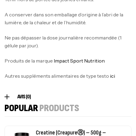
A conserver dans son emballage d’origine à l’abri de la
100% Pure Whey – 2,27kg – BIOTECHUSA
lumière, de la chaleur et de l’humidité.
Autres
269
د.ت
Ne pas dépasser la dose journalière recommandée (1
gélule par jour).
Omega 3 – 100 Gélules – Scitec Nutrition
Produits de la marque
Impact Sport Nutrition
Autres
84
د.ت
Autres suppléments alimentaires de type testo
ici
Creatine (CreapureⓇ) – 500g –
AVIS (0)
7Nutrition
POPULAR
PRODUCTS
CREATINE
150
د.ت