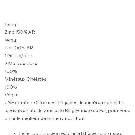
15
mg
Zinc 150% AR
14
mg
Fer 100% AR
1
Gélule/Jour
2 Mois de Cure
100
%
Minéraux Chélatés
100
%
Vegan
ZNF combine 2 formes inégalées de minéraux chélatés,
le Bisglycinate de Zinc et le Bisglycinate de Fer, pour vous
offrir le meilleur de la micronutrition.
Le fer contribue à réduire la fatigue, au transport