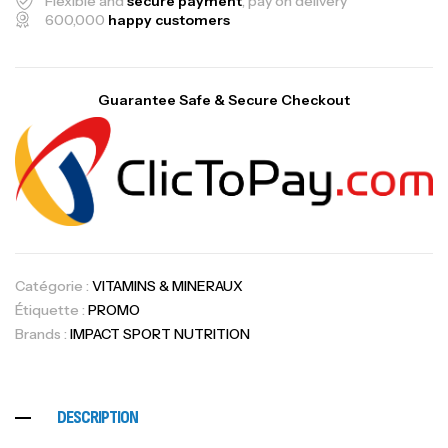
Flexible and
secure payment
, pay on delivery
600,000
happy customers
Guarantee Safe & Secure Checkout
Catégorie :
VITAMINS & MINERAUX
Étiquette :
PROMO
Brands :
IMPACT SPORT NUTRITION
DESCRIPTION