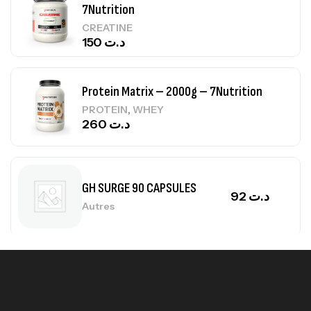
Protein Matrix – 2000g – 7Nutrition
,
PROTEIN
WHEY
260
د.ت
GH SURGE 90 CAPSULES
92
د.ت
Autres
Mega Creatine CREAPURE – 306 Gr –
Biotech USA
CREATINE
126
د.ت
100% Pure Whey – 2,27kg – BIOTECHUSA
Autres
269
د.ت