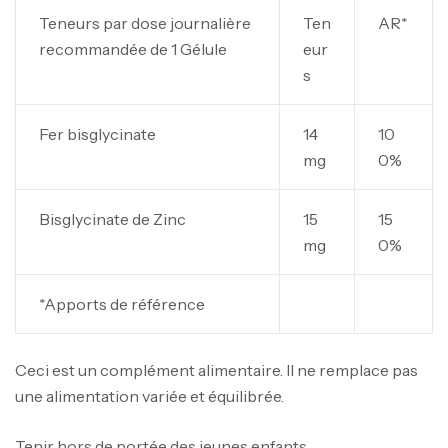
Teneurs par dose journalière
Ten
AR*
recommandée de 1 Gélule
eur
s
Fer bisglycinate
14
10
mg
0%
Bisglycinate de Zinc
15
15
mg
0%
*Apports de référence
Ceci est un complément alimentaire. Il ne remplace pas
Mega Creatine CREAPURE – 306 Gr –
une alimentation variée et équilibrée.
Biotech USA
CREATINE
Tenir hors de portée des jeunes enfants.
126
د.ت