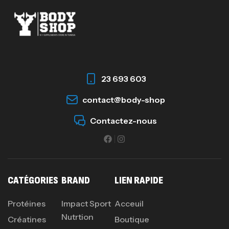
Omega 3 – 100 Gélules – Scitec Nutrition
Autres
84
د.ت
23 693 603
contact@body-shop
Creatine (CreapureⓇ) – 500g –
7Nutrition
Contactez-nous
CREATINE
150
د.ت
Protein Matrix – 2000g – 7Nutrition
CATÉGORIES
BRAND
LIEN RAPIDE
,
PROTEIN
WHEY
260
د.ت
Protéines
Impact Sport
Acceuil
Nutrtion
Créatines
Boutique