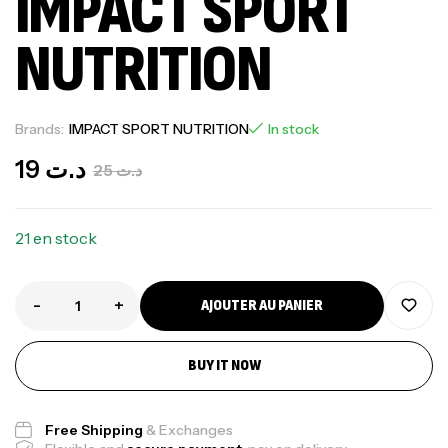
IMPACT SPORT
NUTRITION
Brands:
IMPACT SPORT NUTRITION
In stock
19
د.ت
25
د.ت
21 en stock
-
+
AJOUTER AU PANIER
BUY IT NOW
Free Shipping
& Exchanges