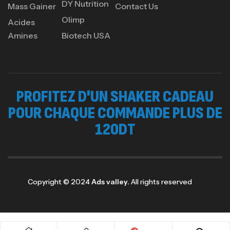
DY Nutrition
Mass Gainer
Contact Us
GH SURGE 90 CAPSULES
Olimp
Acides
92
د.ت
Autres
Amines
Biotech USA
PROFITEZ D'UN SHAKER CADEAU
POUR CHAQUE COMMANDE PLUS DE
120DT
Copyright © 2024
Ads valley.
All rights reserved