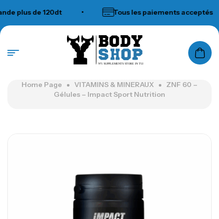
plus de 120dt
•
Tous les paiements acceptés
N°1 SUPPLEMENTS STORE IN TUNISIA
Home Page
VITAMINS & MINERAUX
ZNF 60 –
Gélules – Impact Sport Nutrition