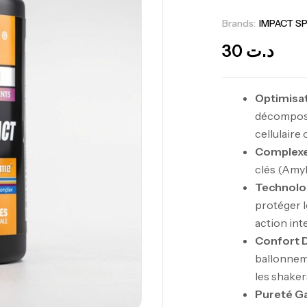
Brands:
IMPACT S
30
د.ت
Optimisati
décomposi
cellulaire
Complexe
clés (Amyl
Technolog
protéger l
action inte
Confort D
ballonneme
les shaker
Pureté Ga