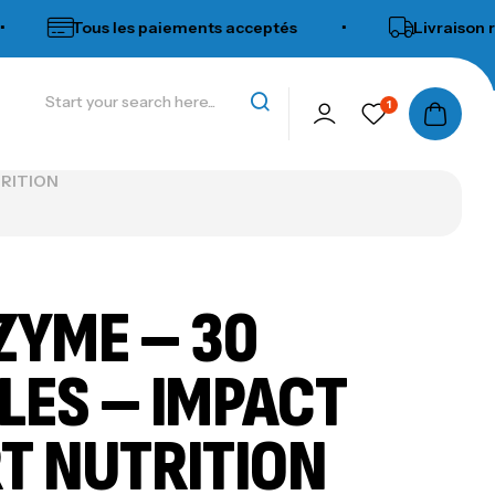
Tous les paiements acceptés
•
Livraison rapide
1
TRITION
ZYME – 30
LES – IMPACT
T NUTRITION