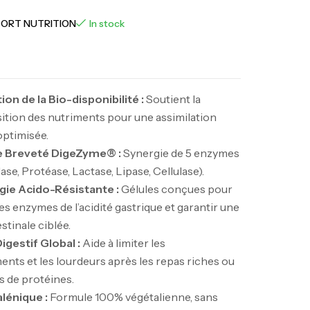
PORT NUTRITION
In stock
on de la Bio-disponibilité :
Soutient la
tion des nutriments pour une assimilation
 optimisée.
 Breveté DigeZyme® :
Synergie de 5 enzymes
ase, Protéase, Lactase, Lipase, Cellulase).
ie Acido-Résistante :
Gélules conçues pour
es enzymes de l’acidité gastrique et garantir une
stinale ciblée.
igestif Global :
Aide à limiter les
nts et les lourdeurs après les repas riches ou
s de protéines.
lénique :
Formule 100% végétalienne, sans