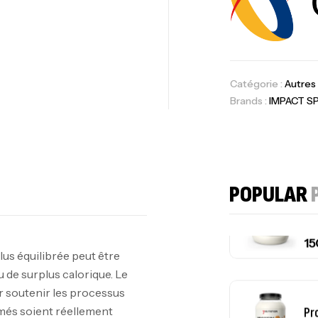
Om
Au
Catégorie :
Autres
Brands :
IMPACT S
Cr
7N
CR
POPULAR
lus équilibrée peut être
Pr
u de surplus calorique. Le
PR
 soutenir les processus
més soient réellement