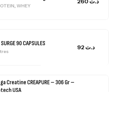
 SURGE 90 CAPSULES
92
د.ت
tres
ga Creatine CREAPURE – 306 Gr –
otech USA
EATINE
126
د.ت
0% Pure Whey – 2,27kg – BIOTECHUSA
tres
269
د.ت