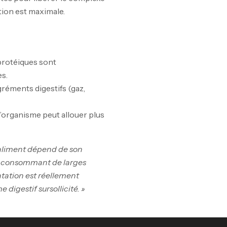
tion est maximale.
Om
Au
protéiques sont
es.
gréments digestifs (gaz,
Cr
7N
, l’organisme peut allouer plus
CR
un aliment dépend de son
te consommant de larges
ntation est réellement
Pr
 digestif sursollicité. »
PR