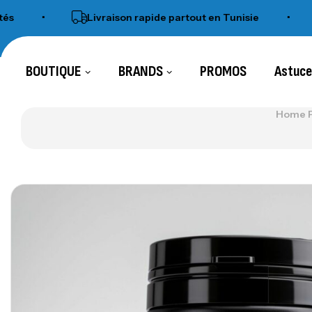
•
Livraison rapide partout en Tunisie
•
S
BOUTIQUE
BRANDS
PROMOS
Astuc
Home 