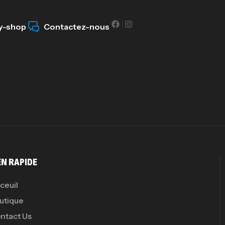
y-shop
Contactez-nous
GH
Au
EN RAPIDE
ceuil
utique
ntact Us