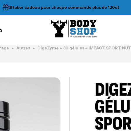
Haker cadeau pour chaque commande plus de 120dt
•
es
N°1 SUPPLEMENTS STORE IN TUNISIA
Page
Autres
DigeZyme – 30 gélules – IMPACT SPORT NU
DIGE
GÉLU
SPOR