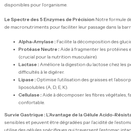
disponibles pour l’organisme.
Le Spectre des 5 Enzymes de Précision
Notre formule d
de macronutriments pour faciliter leur passage dans la barri
Alpha-Amylase :
Facilite la décomposition des gluc
Protéase Neutre :
Aide à fragmenter les protéines 
(crucial pour la nutrition musculaire).
Lactase :
Améliore la digestion du lactose chez les 
difficultés à le digérer.
Lipase :
Optimise l’utilisation des graisses et l’absor
liposolubles (A, D, E, K).
Cellulase :
Aide à décomposer les fibres végétales, fa
confortable.
Survie Gastrique : L’Avantage de la Gélule Acido-Résist
sensibles et peuvent être dégradées par l’acidité de l’es
utilise des gélules spécifiques qui traversent l’estomac int