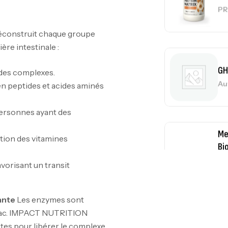
éconstruit chaque groupe
GH
ère intestinale :
Au
ides complexes.
en peptides et acides aminés
Me
personnes ayant des
Bi
CR
ption des vitamines
vorisant un transit
10
Au
ante
Les enzymes sont
tomac. IMPACT NUTRITION
actes pour libérer le complexe