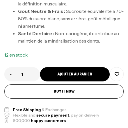
la définition musculaire.
Goût Neutre & Frais :
Sucrosité équivalente à 70-
80% du sucre blanc, sans arrière-goût métallique
ni amertume.
Santé Dentaire :
Non-cariogène, il contribue au
maintien de la minéralisation des dents.
12 en stock
-
+
AJOUTER AU PANIER
BUY IT NOW
Free Shipping
& Exchanges
Flexible and
secure payment
, pay on delivery
600,000
happy customers