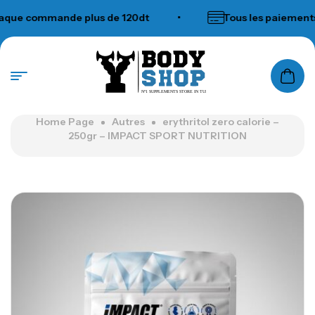
ue commande plus de 120dt
•
Tous les paiements a
N°1 SUPPLEMENTS STORE IN TUNISIA
Home Page
Autres
erythritol zero calorie –
250gr – IMPACT SPORT NUTRITION