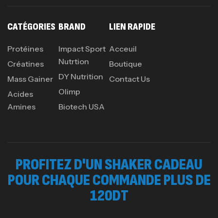
Creatine (CreapureⓇ) – 500g –
7Nutrition
CATÉGORIES
BRAND
LIEN RAPIDE
CREATINE
150
د.ت
Protéines
Impact Sport
Acceuil
Nutrtion
Créatines
Boutique
DY Nutrition
Protein Matrix – 2000g – 7Nutrition
Mass Gainer
Contact Us
Olimp
,
PROTEIN
WHEY
Acides
260
د.ت
Amines
Biotech USA
GH SURGE 90 CAPSULES
92
د.ت
PROFITEZ D'UN SHAKER CADEAU
Autres
POUR CHAQUE COMMANDE PLUS DE
120DT