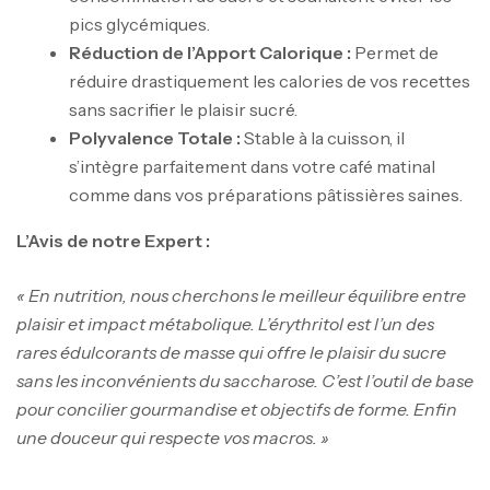
pics glycémiques.
Réduction de l’Apport Calorique :
Permet de
réduire drastiquement les calories de vos recettes
sans sacrifier le plaisir sucré.
Polyvalence Totale :
Stable à la cuisson, il
s’intègre parfaitement dans votre café matinal
comme dans vos préparations pâtissières saines.
Mega Creatine CREAPURE – 306 Gr –
L’Avis de notre Expert :
Biotech USA
CREATINE
126
د.ت
« En nutrition, nous cherchons le meilleur équilibre entre
plaisir et impact métabolique. L’érythritol est l’un des
rares édulcorants de masse qui offre le plaisir du sucre
100% Pure Whey – 2,27kg – BIOTECHUSA
sans les inconvénients du saccharose. C’est l’outil de base
Autres
pour concilier gourmandise et objectifs de forme. Enfin
269
د.ت
une douceur qui respecte vos macros. »