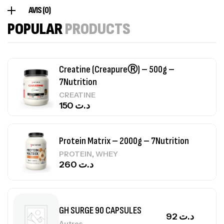
Omega 3 – 100 Gélules – Scitec Nutrition
AVIS (0)
Autres
POPULAR
PRODUCTS
84
د.ت
Creatine (CreapureⓇ) – 500g –
7Nutrition
CREATINE
150
د.ت
Protein Matrix – 2000g – 7Nutrition
,
PROTEIN
WHEY
260
د.ت
GH SURGE 90 CAPSULES
92
د.ت
Autres