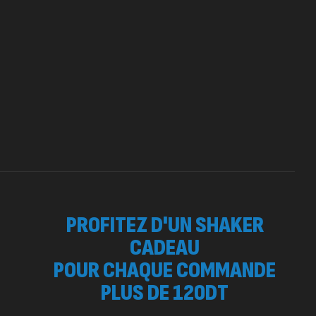
otein Matrix – 2000g – 7Nutrition
260
د.ت
,
OTEIN
WHEY
 SURGE 90 CAPSULES
92
د.ت
tres
PROFITEZ D'UN SHAKER
CADEAU
POUR CHAQUE COMMANDE
PLUS DE 120DT