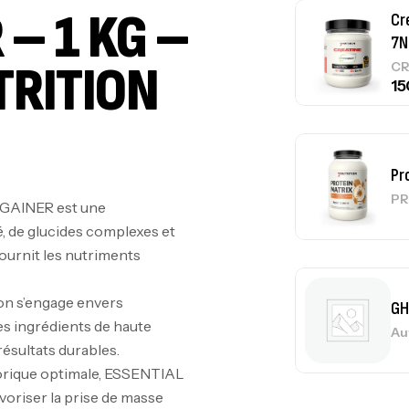
 – 1 KG –
Pr
TRITION
PR
GH
Au
GAINER est une
, de glucides complexes et
ournit les nutriments
Me
on s’engage envers
Bi
s ingrédients de haute
CR
résultats durables.
orique optimale, ESSENTIAL
voriser la prise de masse