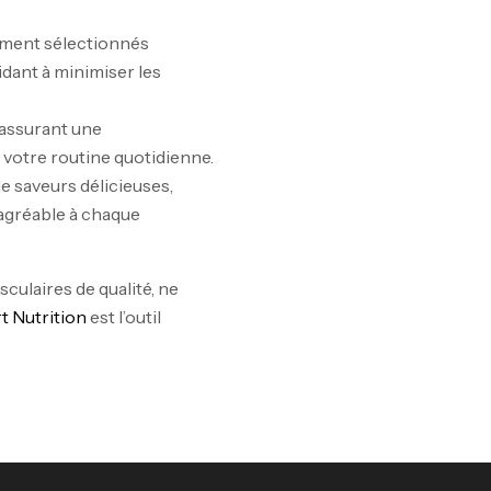
10
ement sélectionnés
Au
dant à minimiser les
 assurant une
votre routine quotidienne.
e saveurs délicieuses,
Om
agréable à chaque
Au
culaires de qualité, ne
t Nutrition
est l’outil
Cr
7N
CR