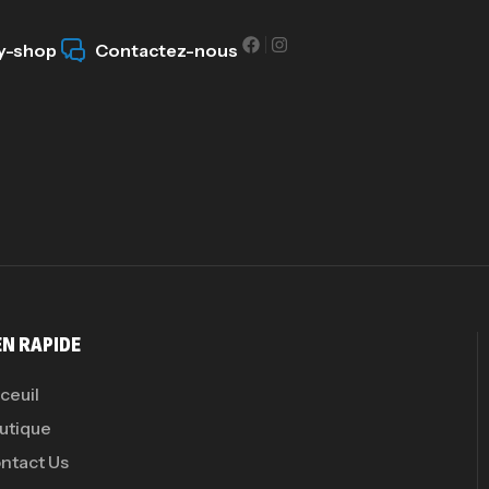
Pr
y-shop
Contactez-nous
PR
GH
Au
EN RAPIDE
ceuil
utique
ntact Us