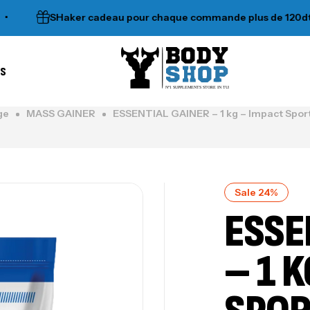
SHaker cadeau pour chaque commande plus de 120dt
es
N°1 SUPPLEMENTS STORE IN TUNISIA
ge
MASS GAINER
ESSENTIAL GAINER – 1 kg – Impact Sport
Sale 24%
ESSE
– 1 