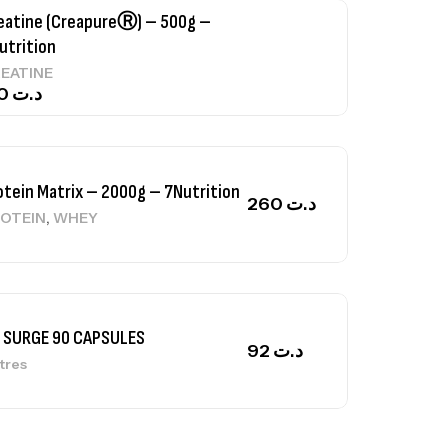
otein Matrix – 2000g – 7Nutrition
260
د.ت
,
OTEIN
WHEY
 SURGE 90 CAPSULES
92
د.ت
tres
ga Creatine CREAPURE – 306 Gr –
otech USA
EATINE
126
د.ت