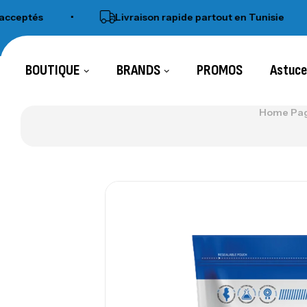
ptés
•
Livraison rapide partout en Tunisie
•
BOUTIQUE
BRANDS
PROMOS
Astuc
Home Pa