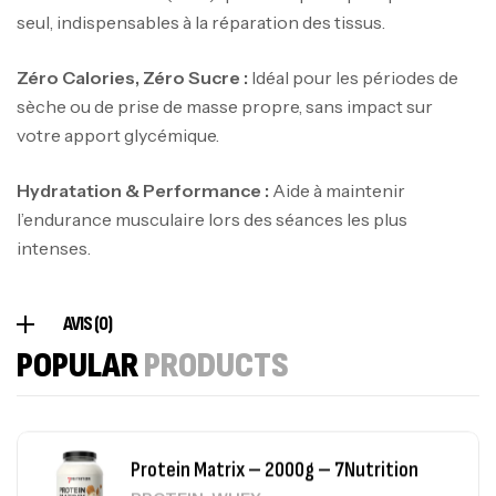
seul, indispensables à la réparation des tissus.
100% Pure Whey – 2,27kg – BIOTECHUSA
Autres
Zéro Calories, Zéro Sucre :
Idéal pour les périodes de
269
د.ت
sèche ou de prise de masse propre, sans impact sur
votre apport glycémique.
Omega 3 – 100 Gélules – Scitec Nutrition
Hydratation & Performance :
Aide à maintenir
Autres
l’endurance musculaire lors des séances les plus
84
د.ت
intenses.
Creatine (CreapureⓇ) – 500g –
AVIS (0)
7Nutrition
POPULAR
PRODUCTS
CREATINE
150
د.ت
Protein Matrix – 2000g – 7Nutrition