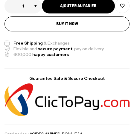
-
+
AJOUTER AU PANIER
BUY IT NOW
Free Shipping
& Exchanges
Flexible and
secure payment
, pay on delivery
600,000
happy customers
Guarantee Safe & Secure Checkout
Catégories :
ACIDES AMINES
,
BCAA
,
EAA