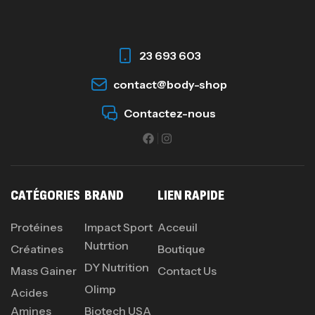
23 693 603
contact@body-shop
Contactez-nous
CATÉGORIES
BRAND
LIEN RAPIDE
Protéines
Impact Sport
Acceuil
Nutrtion
Créatines
Boutique
DY Nutrition
Mass Gainer
Contact Us
Olimp
Acides
Amines
Biotech USA