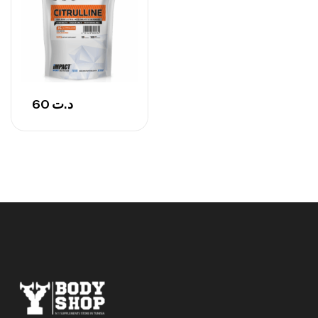
92
د.ت
Autres
60
د.ت