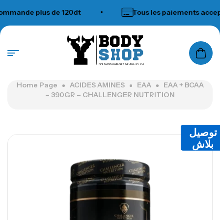
mande plus de 120dt
•
Tous les paiements accepté
N°1 SUPPLEMENTS STORE IN TUNISIA
Home Page
ACIDES AMINES
EAA
EAA + BCAA
– 390GR – CHALLENGER NUTRITION
توصيل
بلاش