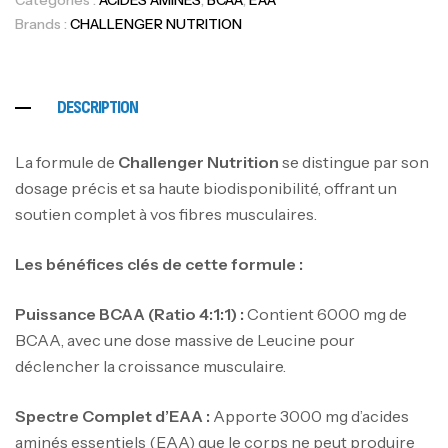
Brands :
CHALLENGER NUTRITION
DESCRIPTION
La formule de
Challenger Nutrition
se distingue par son
dosage précis et sa haute biodisponibilité, offrant un
soutien complet à vos fibres musculaires.
Les bénéfices clés de cette formule :
Puissance BCAA (Ratio 4:1:1) :
Contient 6000 mg de
Mega Creatine CREAPURE – 306 Gr –
BCAA, avec une dose massive de Leucine pour
Biotech USA
déclencher la croissance musculaire.
CREATINE
126
د.ت
Spectre Complet d’EAA :
Apporte 3000 mg d’acides
aminés essentiels (EAA) que le corps ne peut produire