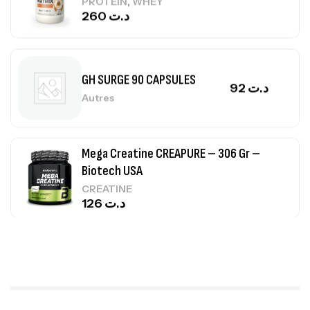
,
PROTEIN
WHEY
260
د.ت
GH SURGE 90 CAPSULES
92
د.ت
Autres
Mega Creatine CREAPURE – 306 Gr –
Biotech USA
CREATINE
126
د.ت
100% Pure Whey – 2,27kg – BIOTECHUSA
Autres
269
د.ت