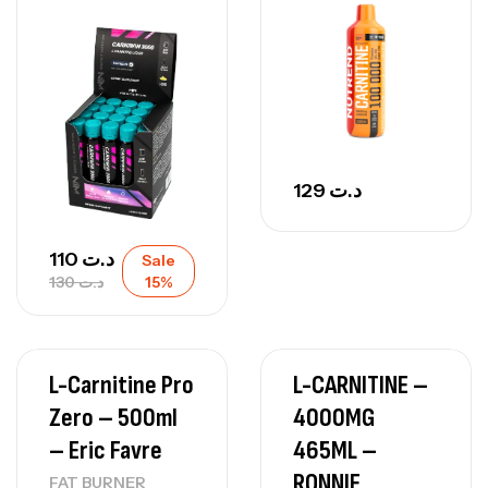
129
د.ت
110
د.ت
Sale
130
د.ت
15%
L-Carnitine Pro
L-CARNITINE –
Zero – 500ml
4000MG
– Eric Favre
465ML –
RONNIE
FAT BURNER