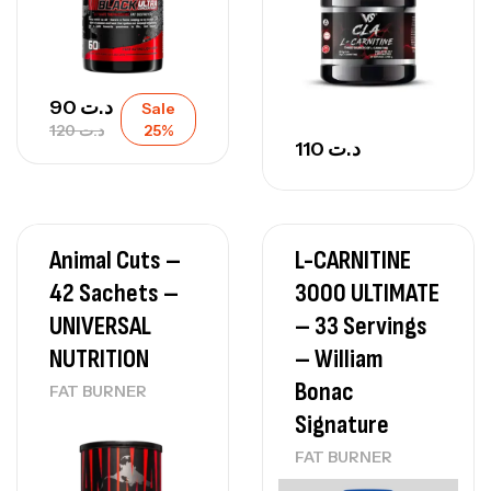
90
د.ت
Sale
120
د.ت
25%
110
د.ت
Animal Cuts –
L-CARNITINE
42 Sachets –
3000 ULTIMATE
UNIVERSAL
– 33 Servings
NUTRITION
– William
Bonac
FAT BURNER
Signature
FAT BURNER