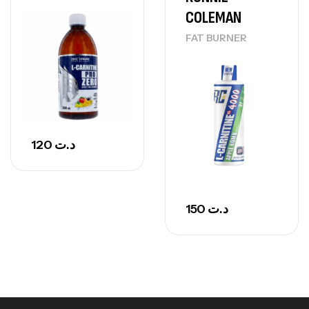
COLEMAN
FAT BURNER
120
د.ت
150
د.ت