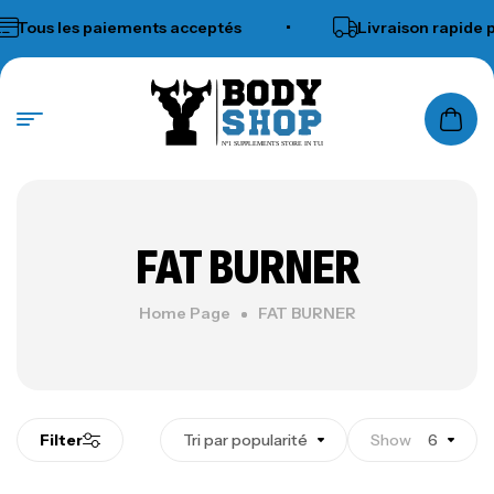
Tous les paiements acceptés
•
Livraison rapide pa
N°1 SUPPLEMENTS STORE IN TUNISIA
FAT BURNER
Home Page
FAT BURNER
Filter
Tri par popularité
Show
6