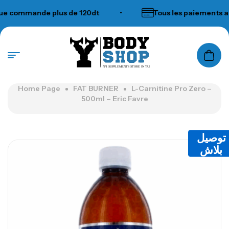
ommande plus de 120dt
•
Tous les paiements acce
N°1 SUPPLEMENTS STORE IN TUNISIA
Home Page
FAT BURNER
L-Carnitine Pro Zero –
500ml – Eric Favre
توصيل
بلاش