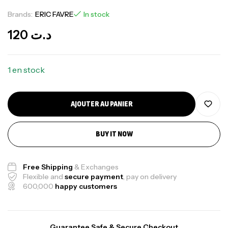
Brands:
ERIC FAVRE
In stock
120
د.ت
1 en stock
AJOUTER AU PANIER
BUY IT NOW
Free Shipping
& Exchanges
Flexible and
secure payment
, pay on delivery
600,000
happy customers
Guarantee Safe & Secure Checkout