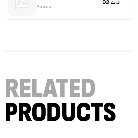
Biotech USA
CREATINE
126
د.ت
100% Pure Whey – 2,27kg – BIOTECHUSA
Autres
269
د.ت
RELATED
Omega 3 – 100 Gélules – Scitec Nutrition
Autres
84
د.ت
PRODUCTS
Creatine (CreapureⓇ) – 500g –
7Nutrition
CREATINE