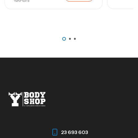
120
د.ت
23 693 603