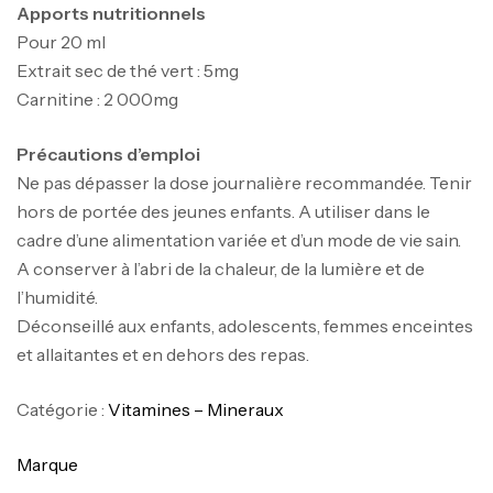
Apports nutritionnels
Pour 20 ml
Extrait sec de thé vert : 5mg
Carnitine : 2 000mg
Mega Creatine CREAPURE – 306 Gr –
Biotech USA
Précautions d’emploi
CREATINE
Ne pas dépasser la dose journalière recommandée. Tenir
126
د.ت
hors de portée des jeunes enfants. A utiliser dans le
cadre d’une alimentation variée et d’un mode de vie sain.
A conserver à l’abri de la chaleur, de la lumière et de
100% Pure Whey – 2,27kg – BIOTECHUSA
l’humidité.
Autres
269
د.ت
Déconseillé aux enfants, adolescents, femmes enceintes
et allaitantes et en dehors des repas.
Catégorie :
Vitamines – Mineraux
Omega 3 – 100 Gélules – Scitec Nutrition
Autres
Marque
84
د.ت