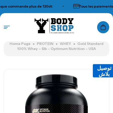
e commande plus de 120dt
•
Tous les paiements a
N°1 SUPPLEMENTS STORE IN TUNISIA
Home Page
PROTEIN
WHEY
Gold Standard
100% Whey – 5lb – Optimum Nutrition – USA
توصيل
بلاش