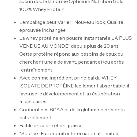
aucun doute la norme Optimum Nutrition Gold
100% Whey Protein.
L’emballage peut Varier : Nouveau look, Qualité
éprouvée inchangée
La whey protéine en poudre instantanée LA PLUS
VENDUE AU MONDE* depuis plus de 20 ans.
Cette protéine répond aux besoins de ceux qui
cherchent une aide avant, pendant et/ou après
l’entraînement
Avec comme ingrédient principal du WHEY
ISOLATE DE PROTÉINE facilement absorbable, il
favorise le développement et la récupération
musculaires
Contient des BCAA et de la glutamine présents
naturellement
Faible en sucre et en graisse
Mega Creatine CREAPURE – 306 Gr –
*Source : Euromonitor International Limited,