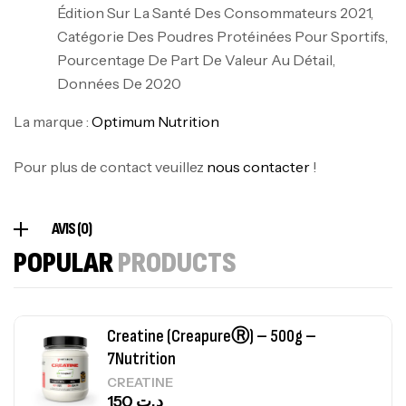
Biotech USA
Édition Sur La Santé Des Consommateurs 2021,
CREATINE
Catégorie Des Poudres Protéinées Pour Sportifs,
126
د.ت
Pourcentage De Part De Valeur Au Détail,
Données De 2020
100% Pure Whey – 2,27kg – BIOTECHUSA
La marque :
Optimum Nutrition
Autres
269
د.ت
Pour plus de contact veuillez
nous contacter
!
Omega 3 – 100 Gélules – Scitec Nutrition
AVIS (0)
Autres
POPULAR
PRODUCTS
84
د.ت
Creatine (CreapureⓇ) – 500g –
7Nutrition
CREATINE
150
د.ت