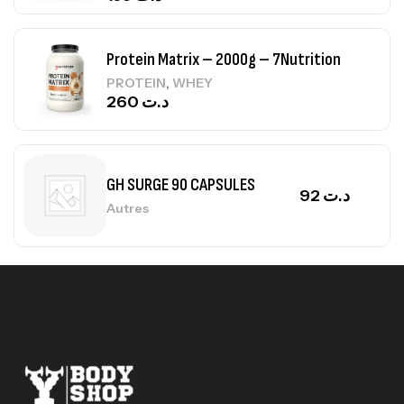
Protein Matrix – 2000g – 7Nutrition
,
PROTEIN
WHEY
260
د.ت
GH SURGE 90 CAPSULES
92
د.ت
Autres
Mega Creatine CREAPURE – 306 Gr –
Biotech USA
CREATINE
126
د.ت