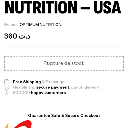
NUTRITION – USA
Brands:
OPTIMUM NUTRITION
Out Of Stock
360
د.ت
Rupture de stock
Free Shipping
& Exchanges
Flexible and
secure payment
, pay on delivery
600,000
happy customers
Guarantee Safe & Secure Checkout