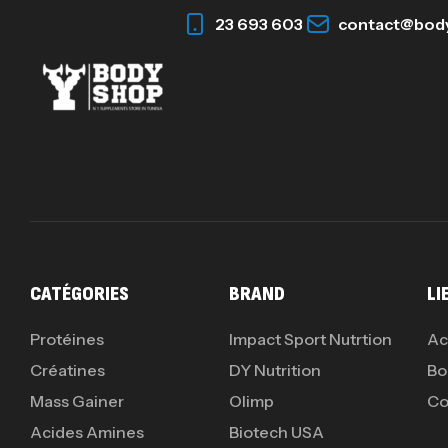
23 693 603
contact@bod
CATÉGORIES
BRAND
LI
Protéines
Impact Sport Nutrtion
Ac
Créatines
DY Nutrition
Bo
Mass Gainer
Olimp
Co
Acides Amines
Biotech USA