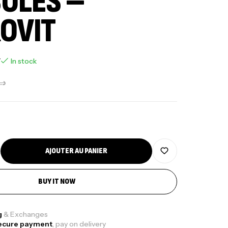
ULES –
OVIT
T
In stock
د.
AJOUTER AU PANIER
BUY IT NOW
g
& Exchanges
ecure payment
, pay on delivery