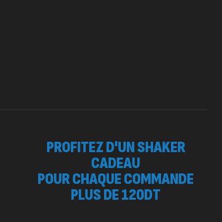
84
د.ت
eatine (CreapureⓇ) – 500g –
utrition
EATINE
150
د.ت
otein Matrix – 2000g – 7Nutrition
260
د.ت
,
OTEIN
WHEY
PROFITEZ D'UN SHAKER
CADEAU
POUR CHAQUE COMMANDE
PLUS DE 120DT
 SURGE 90 CAPSULES
92
د.ت
tres