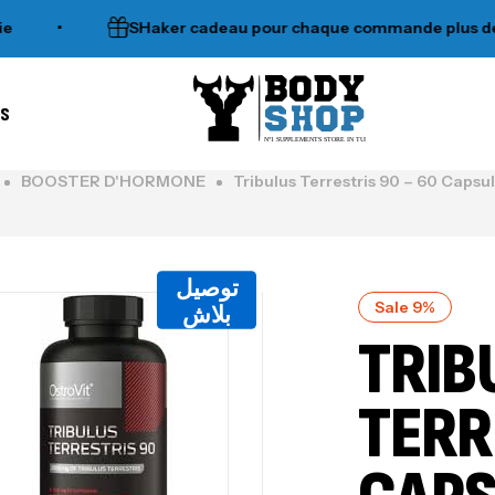
•
SHaker cadeau pour chaque commande plus de 120
es
N°1 SUPPLEMENTS STORE IN TUNISIA
BOOSTER D'HORMONE
Tribulus Terrestris 90 – 60 Capsul
توصيل
Sale 9%
بلاش
TRIB
TERR