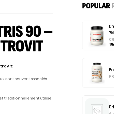
POPULAR
RIS 90 –
Cr
7N
STROVIT
CR
troVit
:
Pr
PR
x sont souvent associés
st traditionnellement utilisé
GH
Au