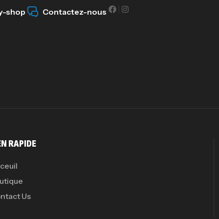
y-shop
Contactez-nous
Cr
7N
CR
Pr
PR
EN RAPIDE
ceuil
utique
ntact Us
GH
Au