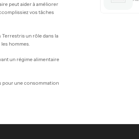
re peut aider à améliorer
 accomplissiez vos tâches
Me
 Terrestris un rôle dans la
Bi
z les hommes.
CR
vant un régime alimentaire
10
s pour une consommation
Au
Om
Au