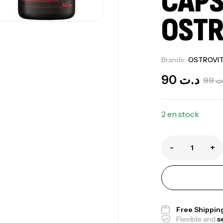
CAPS
OSTR
Brands:
OSTROVI
90
د.ت
99
ت
2 en stock
-
+
Free Shippin
Flexible and
s