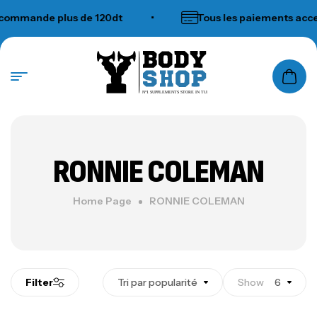
ommande plus de 120dt
•
Tous les paiements acce
N°1 SUPPLEMENTS STORE IN TUNISIA
RONNIE COLEMAN
Home Page
RONNIE COLEMAN
Filter
Tri par popularité
Show
6