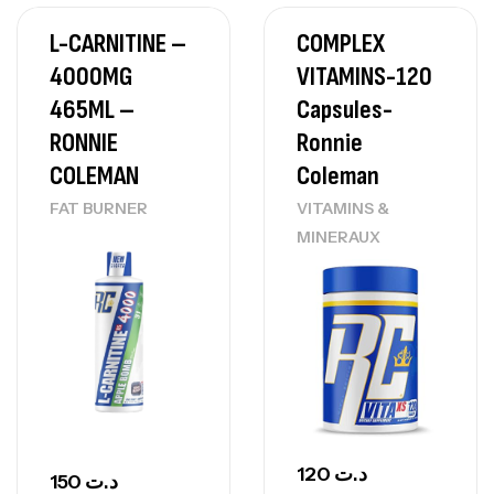
L-CARNITINE –
COMPLEX
4000MG
VITAMINS-120
465ML –
Capsules-
RONNIE
Ronnie
COLEMAN
Coleman
FAT BURNER
VITAMINS &
MINERAUX
120
د.ت
150
د.ت