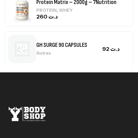
Protein Matrix – 2000g – 7Nutrition
,
PROTEIN
WHEY
260
د.ت
GH SURGE 90 CAPSULES
92
د.ت
Autres
Mega Creatine CREAPURE – 306 Gr –
Biotech USA
CREATINE
126
د.ت
100% Pure Whey – 2,27kg – BIOTECHUSA
Autres
269
د.ت