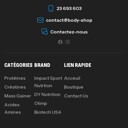
23 693 603
contact@body-shop
Omega 3 – 100 Gélules – Scitec Nutrition
Autres
Contactez-nous
84
د.ت
Creatine (CreapureⓇ) – 500g –
7Nutrition
CATÉGORIES
BRAND
LIEN RAPIDE
CREATINE
150
د.ت
Protéines
Impact Sport
Acceuil
Nutrtion
Créatines
Boutique
DY Nutrition
Protein Matrix – 2000g – 7Nutrition
Mass Gainer
Contact Us
Olimp
,
PROTEIN
WHEY
Acides
260
د.ت
Amines
Biotech USA