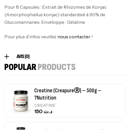
Pour 8 Capsules : Extrait de Rhizomes de Konjac
(Amorphophallus konjac) standardisé à 90% de
100% Pure Whey – 2,27kg – BIOTECHUSA
Glucomannanes. Enveloppe : Gélatine.
Autres
269
د.ت
Pour plus d’infos veuillez
nous contacter
!
Omega 3 – 100 Gélules – Scitec Nutrition
AVIS (0)
Autres
POPULAR
PRODUCTS
84
د.ت
Creatine (CreapureⓇ) – 500g –
7Nutrition
CREATINE
150
د.ت