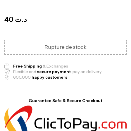
Out Of Stock
40
د.ت
Rupture de stock
Free Shipping
& Exchanges
Flexible and
secure payment
, pay on delivery
600,000
happy customers
Guarantee Safe & Secure Checkout