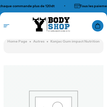
haque commande plus de 120dt
•
Tous les paiement
N°1 SUPPLEMENTS STORE IN TUNISIA
Home Page
Autres
Konjac Gum impact Nutrition