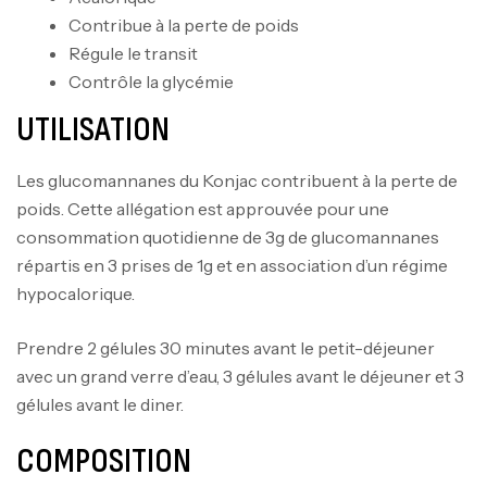
Contribue à la perte de poids
Régule le transit
Contrôle la glycémie
UTILISATION
Les glucomannanes du Konjac contribuent à la perte de
poids. Cette allégation est approuvée pour une
consommation quotidienne de 3g de glucomannanes
répartis en 3 prises de 1g et en association d’un régime
hypocalorique.
Prendre 2 gélules 30 minutes avant le petit-déjeuner
avec un grand verre d’eau, 3 gélules avant le déjeuner et 3
Mega Creatine CREAPURE – 306 Gr –
gélules avant le diner.
Biotech USA
COMPOSITION
CREATINE
126
د.ت