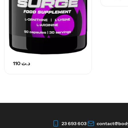
110
د.ت
23 693 603
contact@bod