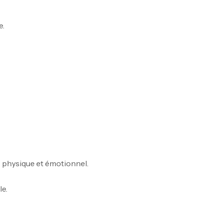
e.
Om
Au
Cr
7N
CR
s physique et émotionnel.
le.
Pr
PR