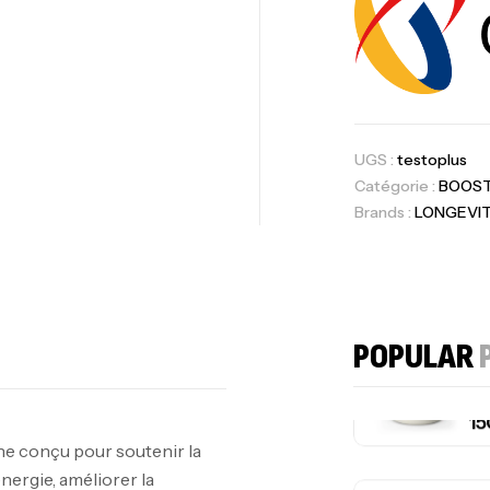
Au
Om
UGS :
testoplus
Au
Catégorie :
BOOST
Brands :
LONGEVIT
Cr
7N
CR
POPULAR
e conçu pour soutenir la
Pr
nergie, améliorer la