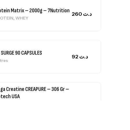
,
OTEIN
WHEY
 SURGE 90 CAPSULES
92
د.ت
tres
ga Creatine CREAPURE – 306 Gr –
otech USA
EATINE
126
د.ت
0% Pure Whey – 2,27kg – BIOTECHUSA
tres