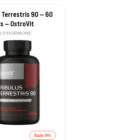
s Terrestris 90 – 60
s – OstroVit
R D'HORMONE
Sale 9%