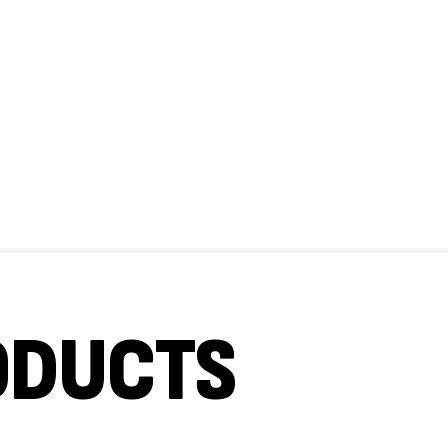
GH
Au
ODUCTS