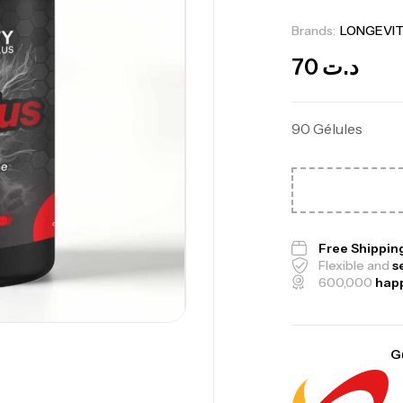
Brands:
LONGEVIT
70
د.ت
90 Gélules
Me
Free Shippin
Bi
Flexible and
s
600,000
hap
CR
G
10