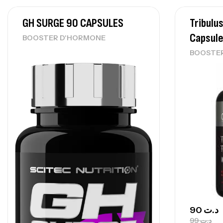
GH SURGE 90 CAPSULES
Tribulu
Capsule
BOOSTER D'HORMONE
BOOSTE
90
د.ت
99
د.ت