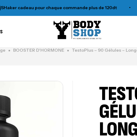
r cadeau pour chaque commande plus de 120dt
•
T
es
N°1 SUPPLEMENTS STORE IN TUNISIA
ge
BOOSTER D'HORMONE
TestoPlus – 90 Gélules – Long
TEST
GÉLU
LONG