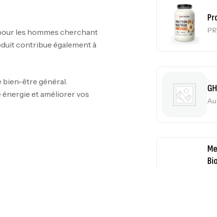
PR
l pour les hommes cherchant
roduit contribue également à
GH
Au
 bien-être général.
énergie et améliorer vos
Me
Bi
CR
10
Au