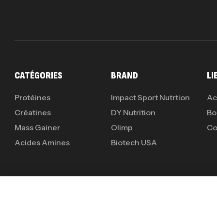
CATÉGORIES
BRAND
LI
Protéines
Impact Sport Nutrtion
Ac
Créatines
DY Nutrition
Bo
Mass Gainer
Olimp
Co
Acides Amines
Biotech USA
You're viewing:
Whey Protein 80 – 2250g – ProA
200
د.ت
Copyright © 2024
Ads valley.
All rights reserved