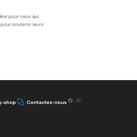
déal pour ceux qui
 pour soutenir leurs
10
Au
Om
Au
y-shop
Contactez-nous
Cr
7N
CR