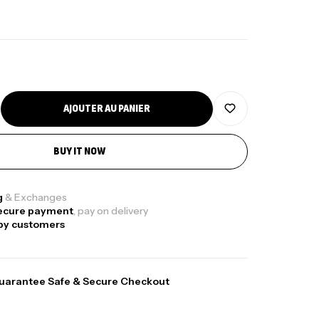
AJOUTER AU PANIER
BUY IT NOW
g
& Exchanges
ecure payment
, pay on delivery
py customers
ga Creatine CREAPURE – 306 Gr –
uarantee Safe & Secure Checkout
otech USA
EATINE