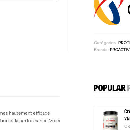
10
Au
Catégories :
PROT
Brands :
PROACTIV
Om
Au
POPULAR
Cr
ines hautement efficace
7N
tion et la performance. Voici
CR