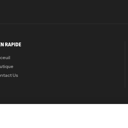
Pr
PR
EN RAPIDE
ceuil
utique
GH
ntact Us
Au
ctive