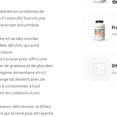
 élevée en protéines de
 Protein 80 fournit une
favoriser la synthèse
Pr
PR
iche en acides aminés
fiée (BCAA), qui sont
ulaire.
est conçue pour offrir une
GH
 de graisses et de glucides,
régime alimentaire strict.
Au
lange facilement avec de
ique à consommer à tout
t, en collation ou en
Me
Bi
aveurs délicieuses, la Whey
CR
e qui la rend plus attrayante