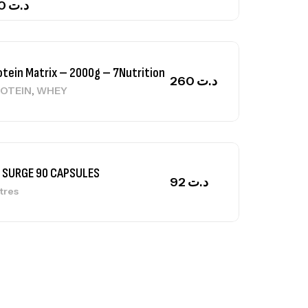
150
د.ت
otein Matrix – 2000g – 7Nutrition
260
د.ت
,
OTEIN
WHEY
 SURGE 90 CAPSULES
92
د.ت
tres
ga Creatine CREAPURE – 306 Gr –
otech USA
EATINE