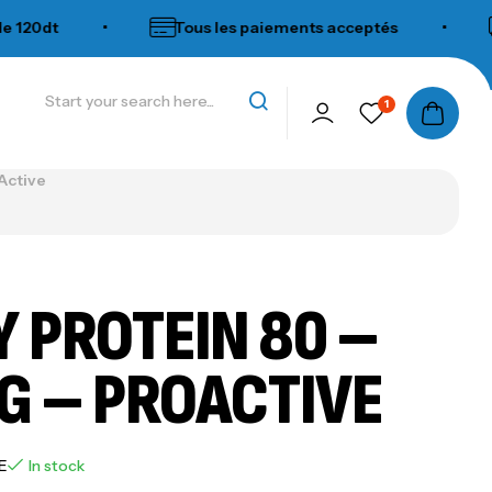
0dt
•
Tous les paiements acceptés
•
Li
1
Active
 PROTEIN 80 –
G – PROACTIVE
E
In stock