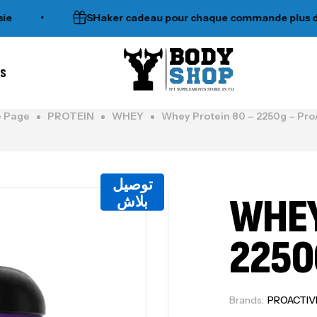
•
SHaker cadeau pour chaque commande plus de 12
es
N°1 SUPPLEMENTS STORE IN TUNISIA
 Page
PROTEIN
WHEY
Whey Protein 80 – 2250g – Pro
توصيل
WHEY
بلاش
2250
Brands:
PROACTIV