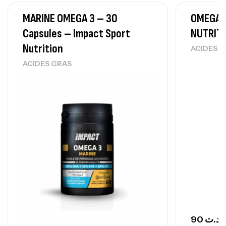
MARINE OMEGA 3 – 30
OMEGA 3
Protein Matrix – 2000g – 7Nutrition
Capsules – Impact Sport
NUTRIT
,
PROTEIN
WHEY
Nutrition
ACIDES 
260
د.ت
ACIDES GRAS
GH SURGE 90 CAPSULES
92
د.ت
Autres
90
د.ت