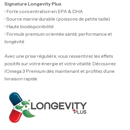
Signature Longevity Plus
• Forte concentration en EPA & DHA
• Source marine durable (poissons de petite taille)
Mega Creatine CREAPURE – 306 Gr –
• Haute biodisponibilité
Biotech USA
• Formule premium orientée santé, performance et
CREATINE
longévité
126
د.ت
Avec une prise régulière, vous ressentirez les effets
positifs sur votre énergie et votre vitalité. Découvrez
100% Pure Whey – 2,27kg – BIOTECHUSA
l’Omega 3 Premium dès maintenant et profitez d’une
Autres
livraison rapide.
269
د.ت
Omega 3 – 100 Gélules – Scitec Nutrition
Autres
84
د.ت