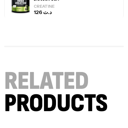
CREATINE
126
د.ت
100% Pure Whey – 2,27kg – BIOTECHUSA
Autres
269
د.ت
Omega 3 – 100 Gélules – Scitec Nutrition
RELATED
Autres
84
د.ت
PRODUCTS
Creatine (CreapureⓇ) – 500g –
7Nutrition
CREATINE
150
د.ت