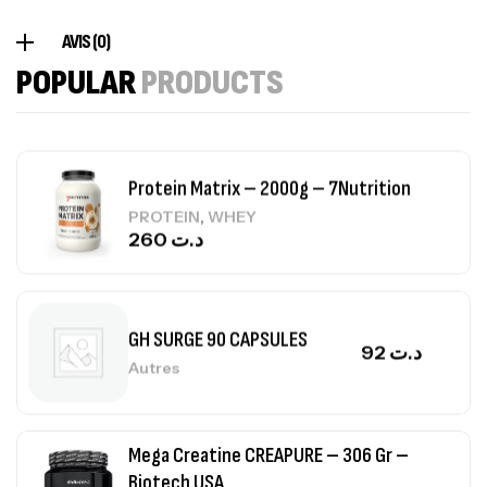
Creatine (CreapureⓇ) – 500g –
AVIS (0)
7Nutrition
POPULAR
PRODUCTS
CREATINE
150
د.ت
Protein Matrix – 2000g – 7Nutrition
,
PROTEIN
WHEY
260
د.ت
GH SURGE 90 CAPSULES
92
د.ت
Autres
Mega Creatine CREAPURE – 306 Gr –
Biotech USA