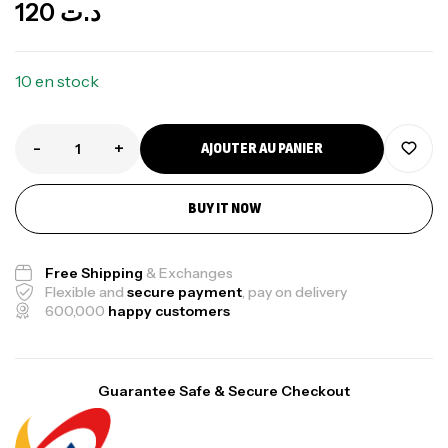
120
د.ت
10 en stock
-
+
AJOUTER AU PANIER
BUY IT NOW
Free Shipping
& Exchanges
Flexible and
secure payment
, pay on delivery
600,000
happy customers
Guarantee Safe & Secure Checkout