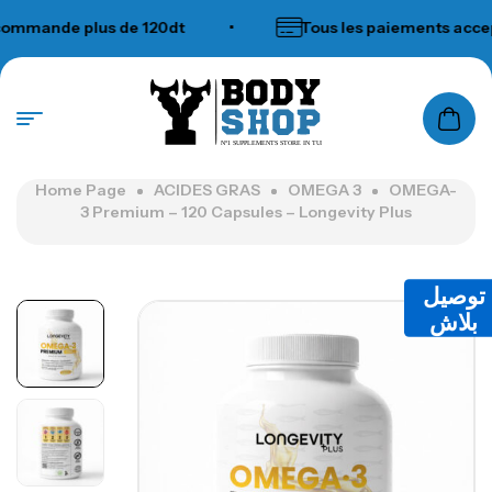
mande plus de 120dt
•
Tous les paiements accepté
N°1 SUPPLEMENTS STORE IN TUNISIA
Home Page
ACIDES GRAS
OMEGA 3
OMEGA-
3 Premium – 120 Capsules – Longevity Plus
توصيل
بلاش