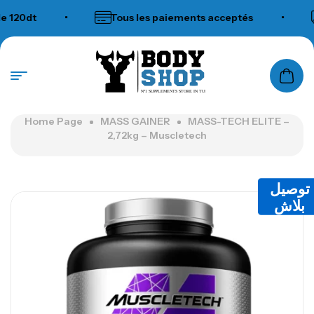
20dt
•
Tous les paiements acceptés
•
N°1 SUPPLEMENTS STORE IN TUNISIA
Home Page
MASS GAINER
MASS-TECH ELITE –
2,72kg – Muscletech
توصيل
بلاش