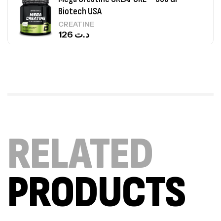
Biotech USA
CREATINE
126
د.ت
100% Pure Whey – 2,27kg – BIOTECHUSA
Autres
269
د.ت
Omega 3 – 100 Gélules – Scitec Nutrition
RELATED
Autres
84
د.ت
PRODUCTS
Creatine (CreapureⓇ) – 500g –
7Nutrition
CREATINE