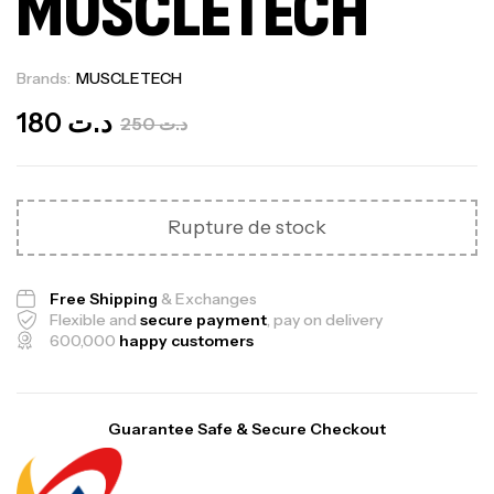
MUSCLETECH
Brands:
MUSCLETECH
Out Of Stock
180
د.ت
250
د.ت
Rupture de stock
Free Shipping
& Exchanges
Flexible and
secure payment
, pay on delivery
600,000
happy customers
Guarantee Safe & Secure Checkout