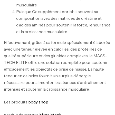
musculaire.
Puisque Ce supplément enrichit souvent sa
composition avec des matrices de créatine et
d’acides aminés pour soutenir la force, l’endurance
Mega Creatine CREAPURE – 306 Gr –
et la croissance musculaire.
Biotech USA
Effectivement, grâce à sa formule spécialement élaborée
CREATINE
126
د.ت
avec une teneur élevée en calories, des protéines de
qualité supérieure et des glucides complexes, le MASS-
TECH ELITE offre une solution complète pour soutenir
100% Pure Whey – 2,27kg – BIOTECHUSA
efficacement les objectifs de prise de masse. La haute
Autres
teneur en calories fournit un surplus d’énergie
269
د.ت
nécessaire pour alimenter les séances d’entraînement
intenses et soutenir la croissance musculaire.
Omega 3 – 100 Gélules – Scitec Nutrition
Les produits
body shop
Autres
84
د.ت
produit de marque
Muscletech