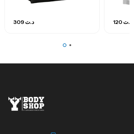
309
د.ت
120
د.ت