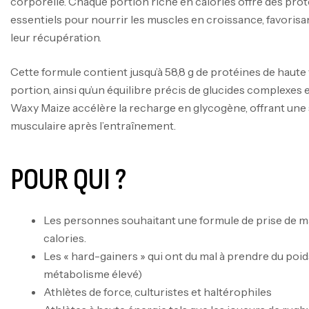
corporelle. Chaque portion riche en calories offre des prot
essentiels pour nourrir les muscles en croissance, favoris
leur récupération.
Cette formule contient jusqu’à 58,8 g de protéines de haute
portion, ainsi qu’un équilibre précis de glucides complexes 
Waxy Maize accélère la recharge en glycogène, offrant un
musculaire après l’entraînement.
POUR QUI ?
Les personnes souhaitant une formule de prise de m
calories.
Les « hard-gainers » qui ont du mal à prendre du po
métabolisme élevé)
Athlètes de force, culturistes et haltérophiles