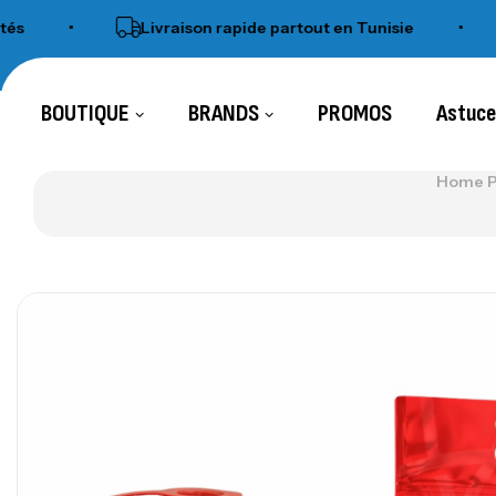
•
Livraison rapide partout en Tunisie
•
SH
BOUTIQUE
BRANDS
PROMOS
Astuc
Home 