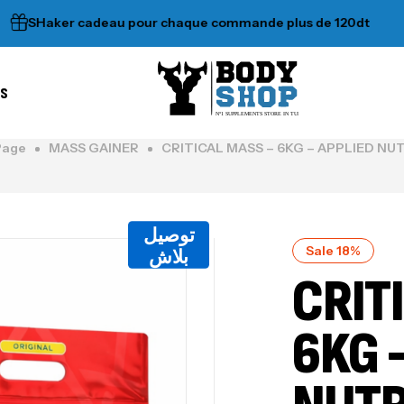
aker cadeau pour chaque commande plus de 120dt
•
es
N°1 SUPPLEMENTS STORE IN TUNISIA
Page
MASS GAINER
CRITICAL MASS – 6KG – APPLIED NU
توصيل
Sale 18%
بلاش
CRIT
6KG 