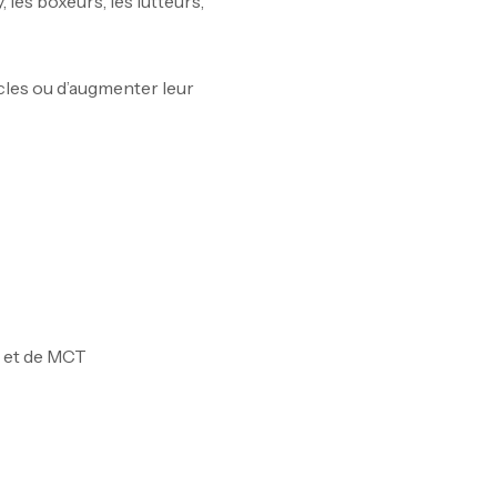
 les boxeurs, les lutteurs,
Om
cles ou d’augmenter leur
Au
Cr
7N
CR
A et de MCT
Pr
PR