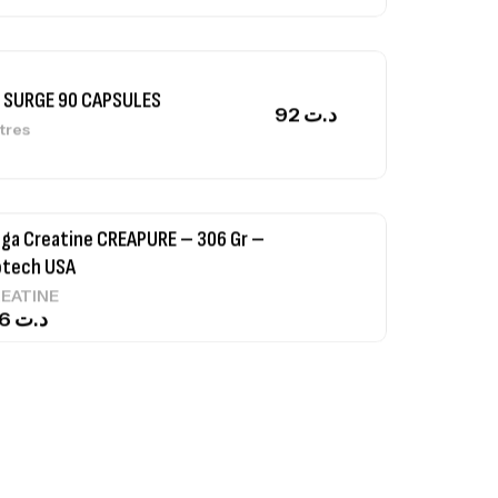
 SURGE 90 CAPSULES
92
د.ت
tres
ga Creatine CREAPURE – 306 Gr –
otech USA
EATINE
126
د.ت
0% Pure Whey – 2,27kg – BIOTECHUSA
tres
269
د.ت