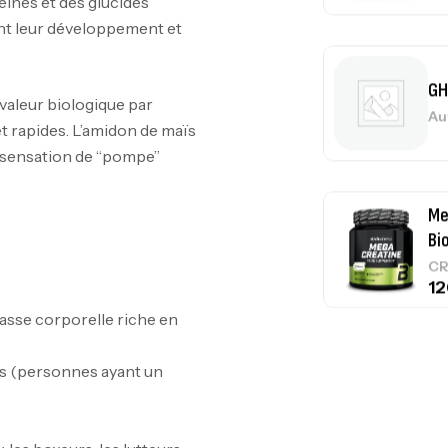
éines et des glucides
ant leur développement et
GH
 valeur biologique par
Au
et rapides. L’amidon de maïs
e sensation de “pompe”
Me
Bi
CR
asse corporelle riche en
ids (personnes ayant un
10
Au