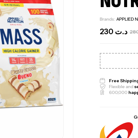
NUTR
Brands:
APPLIED 
230
د.ت
Me
Bi
Free Shippin
Flexible and
s
CR
600,000
hap
G
10
Au