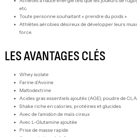
Athlètes à haute énergie tels que les joueurs de rugby,
etc.
Toute personne souhaitant « prendre du poids »
Athlètes aérobies désireux de développer leurs mus
force.
LES AVANTAGES CLÉS
Whey isolate
Farine d’Avoine
Maltodextrine
Acides gras essentiels ajoutés (AGE), poudre de CL
Shake riche en calories, protéines et glucides
Avec de l’amidon de maïs cireux
Avec L-Glutamine ajoutée
Prise de masse rapide