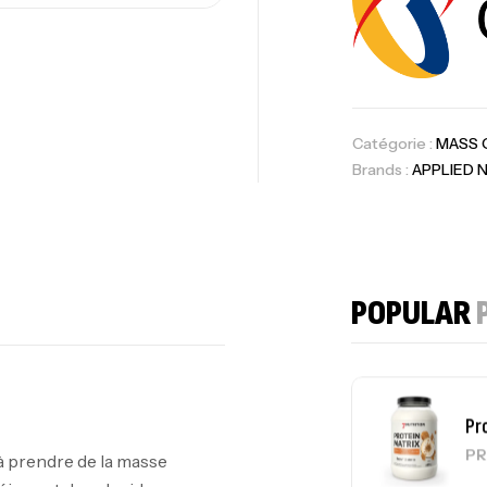
Om
Au
Catégorie :
MASS 
Brands :
APPLIED 
Cr
7N
CR
POPULAR
Pr
PR
 à prendre de la masse