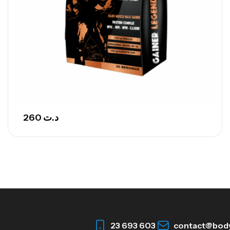
260
د.ت
23 693 603
contact@bod