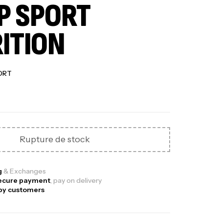
P SPORT
ITION
ORT
Out Of Stock
Rupture de stock
ga Creatine CREAPURE – 306 Gr –
g
& Exchanges
ecure payment
, pay on delivery
otech USA
py customers
EATINE
126
د.ت