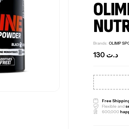
OLIM
NUTR
Brands:
OLIMP SP
130
د.ت
Me
Free Shippin
Flexible and
s
Bi
600,000
hap
CR