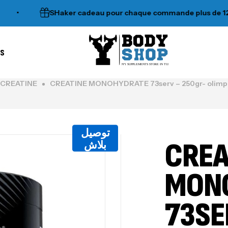
SHaker cadeau pour chaque commande plus de 120dt
es
N°1 SUPPLEMENTS STORE IN TUNISIA
CREATINE
CREATINE MONOHYDRATE 73serv – 250gr- olimp S
توصيل
CREA
بلاش
MON
73SE