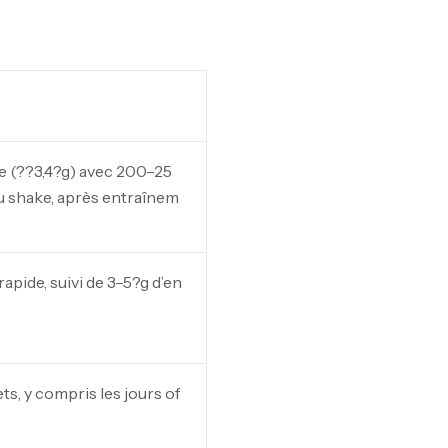
Pr
PR
e (??3,4?g) avec 200–25
GH
ou shake, après entraînem
Au
apide, suivi de 3–5?g d’en
ts, y compris les jours of