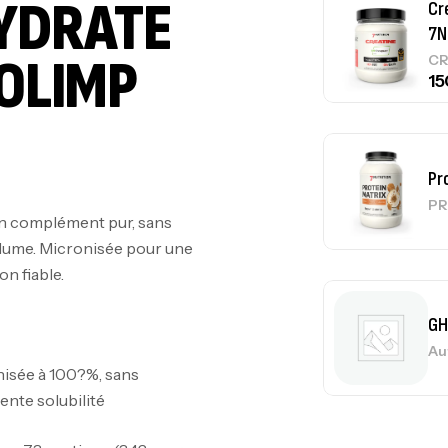
YDRATE
 OLIMP
Pr
PR
GH
n complément pur, sans
Au
volume. Micronisée pour une
on fiable.
Me
Bi
isée à 100?%, sans
CR
ente solubilité