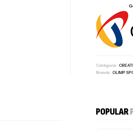
G
10
Au
Om
Catégorie :
CREAT
Au
Brands :
OLIMP SP
Cr
POPULAR
7N
CR