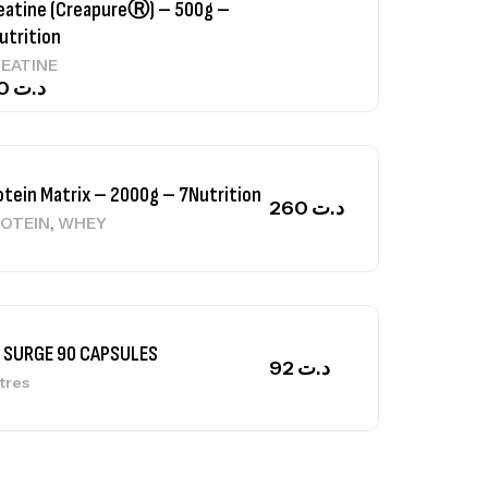
otein Matrix – 2000g – 7Nutrition
260
د.ت
,
OTEIN
WHEY
 SURGE 90 CAPSULES
92
د.ت
tres
ga Creatine CREAPURE – 306 Gr –
otech USA
EATINE
126
د.ت