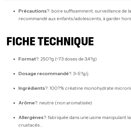
Précautions
?: boire suffisamment, surveillance de l
recommandé aux enfants/adolescents, à garder hors
FICHE TECHNIQUE
Format
?: 250?g (~73 doses de 3,4?g)
Dosage recommandé
?: 3–5?g/j
Ingrédients
?: 100?% créatine monohydrate micron
Arôme
?: neutre (non aromatisée)
Allergènes
?: fabriquée dans une usine manipulant lait
crustacés…