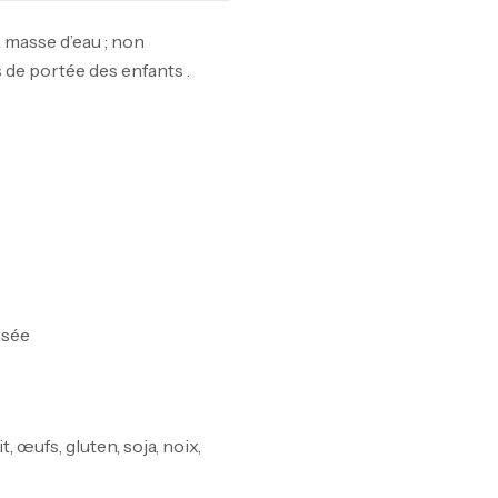
a masse d’eau ; non
 de portée des enfants
.
isée
, œufs, gluten, soja, noix,