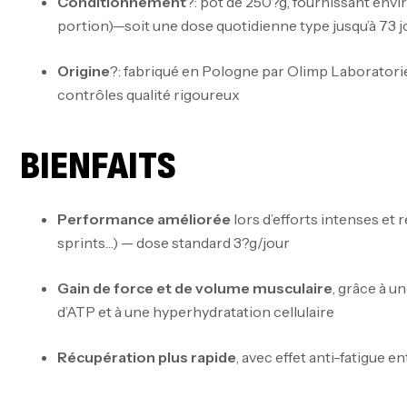
Conditionnement
?: pot de 250?g, fournissant envi
portion)—soit une dose quotidienne type jusqu’à 73 j
Origine
?: fabriqué en Pologne par Olimp Laboratori
contrôles qualité rigoureux
BIENFAITS
Performance améliorée
lors d’efforts intenses et
sprints…) — dose standard 3?g/jour
Gain de force et de volume musculaire
, grâce à u
d’ATP et à une hyperhydratation cellulaire
Récupération plus rapide
, avec effet anti-fatigue en