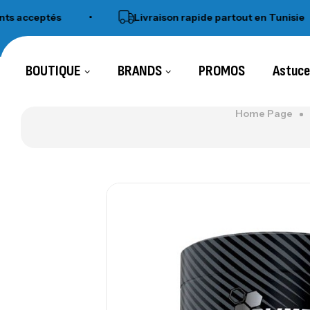
eptés
•
Livraison rapide partout en Tunisie
•
BOUTIQUE
BRANDS
PROMOS
Astuc
Home Page