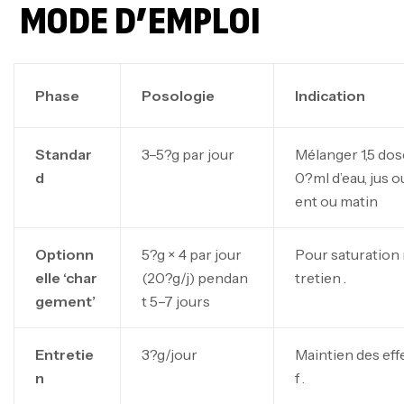
MODE D’EMPLOI
Phase
Posologie
Indication
Standar
3–5?g par jour
Mélanger 1,5 dos
d
0?ml d’eau, jus 
ent ou matin
Optionn
5?g × 4 par jour
Pour saturation r
elle ‘char
(20?g/j) pendan
tretien .
gement’
t 5–7 jours
Entretie
3?g/jour
Maintien des effe
n
f .