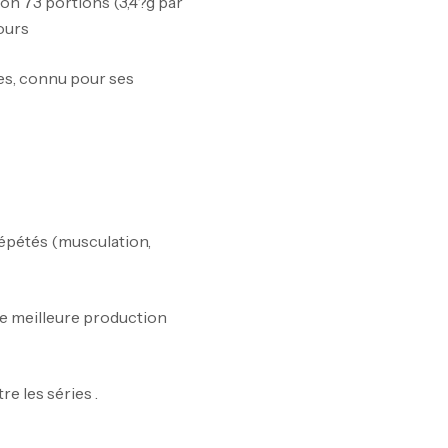
ron 73 portions (3,4?g par
ours
10
Au
es, connu pour ses
Om
Au
 répétés (musculation,
ne meilleure production
Cr
7N
CR
tre les séries
.