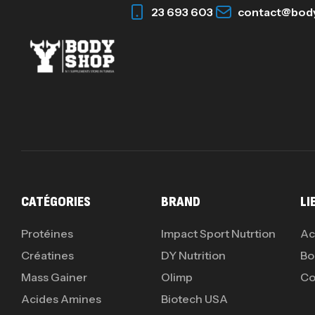
23 693 603
contact@bod
CATÉGORIES
BRAND
LI
Protéines
Impact Sport Nutrtion
Ac
Créatines
DY Nutrition
Bo
Mass Gainer
Olimp
Co
Acides Amines
Biotech USA