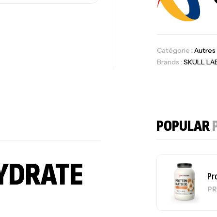
Om
Au
Catégorie :
Autres
Brands :
SKULL LA
Cr
7N
CR
POPULAR
YDRATE
Pr
PR