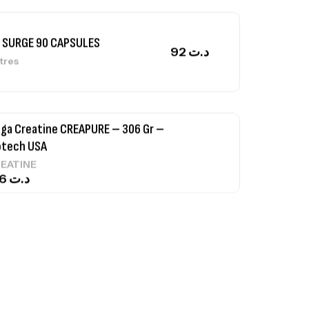
 SURGE 90 CAPSULES
92
د.ت
tres
ga Creatine CREAPURE – 306 Gr –
otech USA
EATINE
126
د.ت
0% Pure Whey – 2,27kg – BIOTECHUSA
tres
269
د.ت