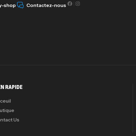
y-shop
Contactez-nous
GH
Au
EN RAPIDE
ceuil
utique
ntact Us