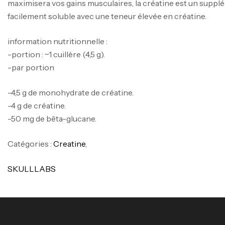
maximisera vos gains musculaires, la créatine est un suppl
facilement soluble avec une teneur élevée en créatine.
information nutritionnelle :
-portion : ~1 cuillère (4,5 g).
-par portion
-4,5 g de monohydrate de créatine.
-4 g de créatine.
-50 mg de bêta-glucane.
Catégories :
Creatine
,
SKULLLABS