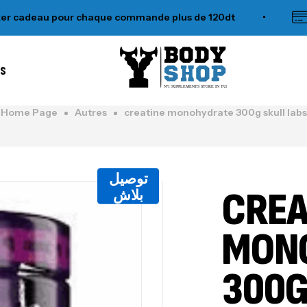
deau pour chaque commande plus de 120dt
•
Tous
es
N°1 SUPPLEMENTS STORE IN TUNISIA
Home Page
Autres
creatine monohydrate 300g skull labs
توصيل
CREA
بلاش
MON
300G