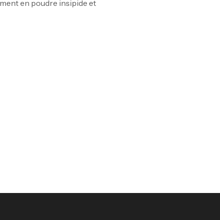
ément en poudre insipide et
Om
Au
Cr
7N
CR
Pr
PR