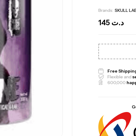
Brands:
SKULL LA
145
د.ت
Me
Bi
Free Shippin
Flexible and
s
CR
600,000
hap
G
10
Au