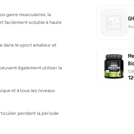
s gains musculaires, la
GH
t facilement soluble à haute
Au
e dans le sport amateur et
Me
Bi
peuvent également utiliser la
CR
sique et à tous les niveaux
10
Au
culier pendant la période