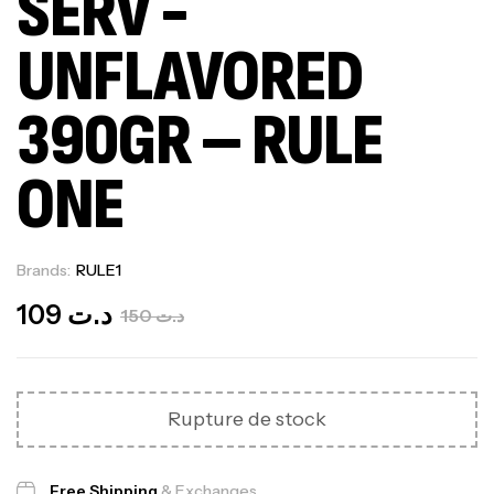
SERV -
UNFLAVORED
390GR – RULE
ONE
Brands:
RULE1
Out Of Stock
109
د.ت
150
د.ت
Rupture de stock
Free Shipping
& Exchanges