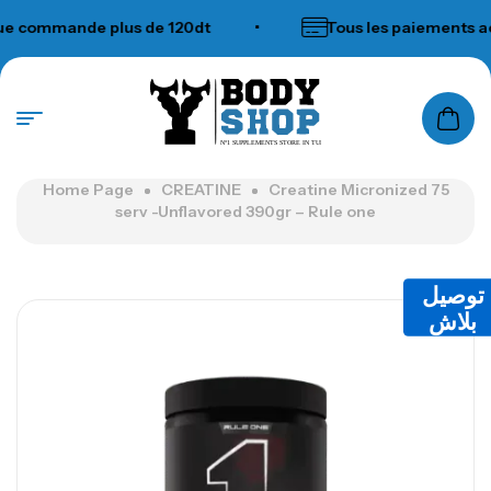
commande plus de 120dt
•
Tous les paiements acc
N°1 SUPPLEMENTS STORE IN TUNISIA
Home Page
CREATINE
Creatine Micronized 75
serv -Unflavored 390gr – Rule one
توصيل
بلاش