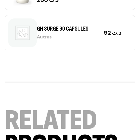
GH SURGE 90 CAPSULES
92
د.ت
Autres
Mega Creatine CREAPURE – 306 Gr –
Biotech USA
CREATINE
126
د.ت
100% Pure Whey – 2,27kg – BIOTECHUSA
RELATED
Autres
269
د.ت