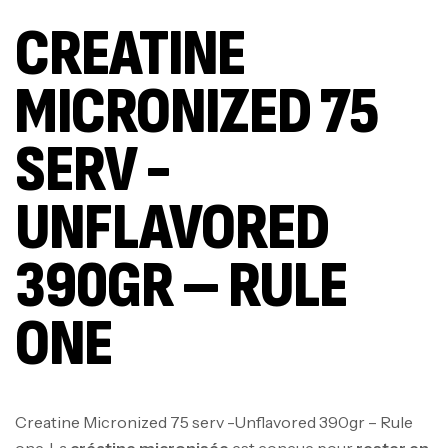
CREATINE
MICRONIZED 75
SERV -
UNFLAVORED
390GR – RULE
ONE
Creatine Micronized 75 serv -Unflavored 390gr – Rule
one. La
créatine micronisée
est conçue pour
rester en