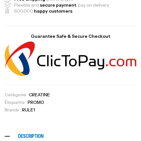
Flexible and
secure payment
, pay on delivery
600,000
happy customers
Guarantee Safe & Secure Checkout
Catégorie :
CREATINE
Étiquette :
PROMO
Brands :
RULE1
DESCRIPTION