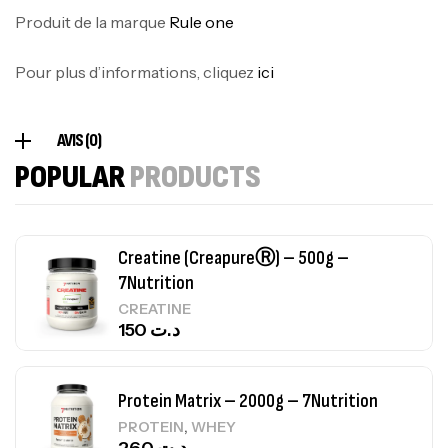
100% Pure Whey – 2,27kg – BIOTECHUSA
Produit de la marque
Rule one
Autres
269
د.ت
Pour plus d’informations, cliquez
ici
Omega 3 – 100 Gélules – Scitec Nutrition
AVIS (0)
Autres
POPULAR
PRODUCTS
84
د.ت
Creatine (CreapureⓇ) – 500g –
7Nutrition
CREATINE
150
د.ت
Protein Matrix – 2000g – 7Nutrition
,
PROTEIN
WHEY
260
د.ت