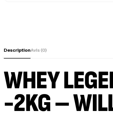
Description
Avis (0)
WHEY LEGE
-2KG – WIL