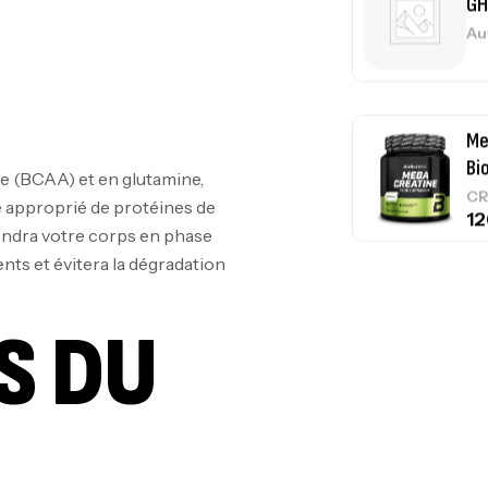
Bi
CR
10
e (BCAA) et en glutamine,
Au
e approprié de protéines de
tiendra votre corps en phase
nts et évitera la dégradation
Om
S DU
Au
Cr