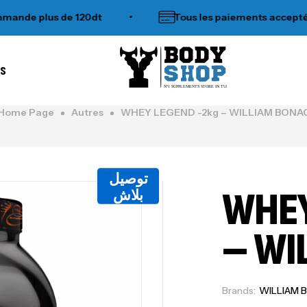
plus de 120dt
•
Tous les paiements acceptés
es
N°1 SUPPLEMENTS STORE IN TUNISIA
Home Page
Autres
WHEY LEGEND -2kg – WILLIAM BONA
توصيل
WHEY
بلاش
– WI
Brands:
WILLIAM 
Me