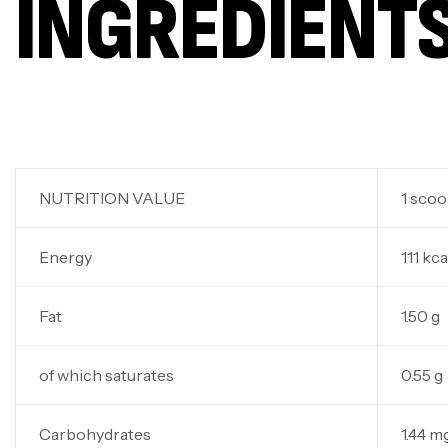
INGREDIENT
NUTRITION VALUE
1 scoo
Energy
111 kca
Fat
1.50 g
of which saturates
0.55 g
Carbohydrates
1.44 m