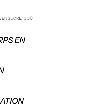
7N
CR
LE EN SUCRE/ GOÛT
Pr
RPS EN
PR
N
GH
Au
RATION