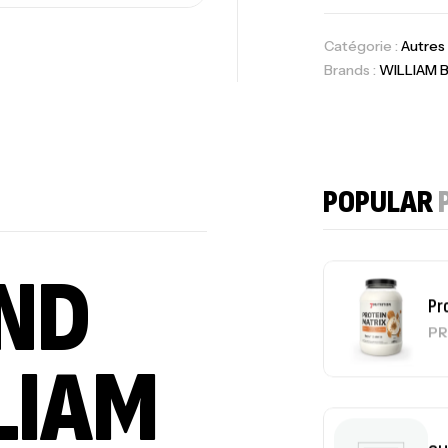
7N
CR
Catégorie :
Autres
Brands :
WILLIAM 
Pr
PR
POPULAR
ND
GH
Au
LIAM
Me