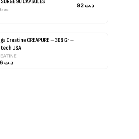
otech USA
EATINE
126
د.ت
0% Pure Whey – 2,27kg – BIOTECHUSA
tres
269
د.ت
ega 3 – 100 Gélules – Scitec Nutrition
tres
84
د.ت
eatine (CreapureⓇ) – 500g –