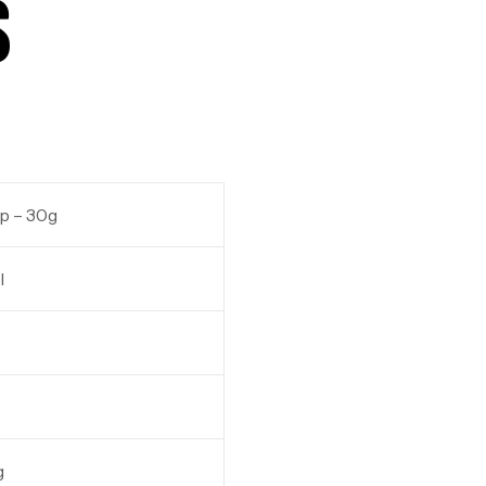
S
p – 30g
l
g