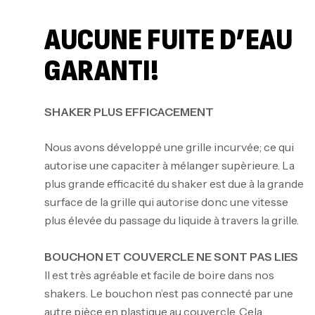
AUCUNE FUITE D’EAU
GARANTI!
SHAKER
PLUS EFFICACEMENT
Nous avons développé une grille incurvée; ce qui
autorise une capaciter à mélanger supèrieure. La
plus grande efficacité du shaker est due à la grande
surface de la grille qui autorise donc une vitesse
plus élevée du passage du liquide à travers la grille.
BOUCHON ET COUVERCLE NE SONT PAS LIES
Mega Creatine CREAPURE – 306 Gr –
Il est très agréable et facile de boire dans nos
Biotech USA
shakers. Le bouchon n’est pas connecté par une
CREATINE
autre pièce en plastique au couvercle. Cela