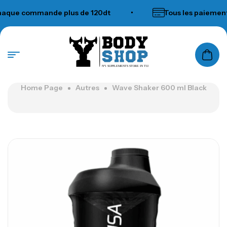
que commande plus de 120dt
•
Tous les paiements 
N°1 SUPPLEMENTS STORE IN TUNISIA
Home Page
Autres
Wave Shaker 600 ml Black