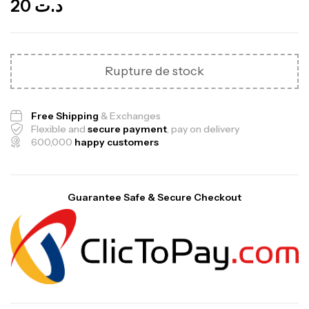
20
د.ت
Rupture de stock
Free Shipping
& Exchanges
Flexible and
secure payment
, pay on delivery
600,000
happy customers
Guarantee Safe & Secure Checkout