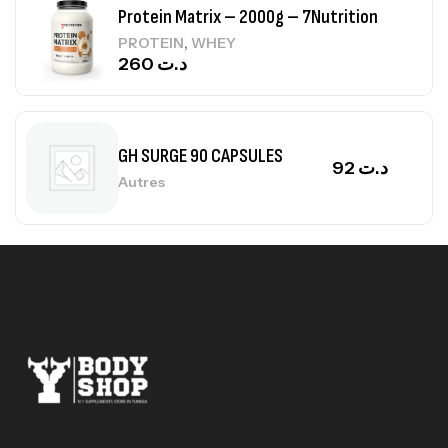
Protein Matrix – 2000g – 7Nutrition
,
PROTEIN
WHEY
260
د.ت
GH SURGE 90 CAPSULES
92
د.ت
Autres
Mega Creatine CREAPURE – 306 Gr –
Biotech USA
CREATINE
126
د.ت
100% Pure Whey – 2,27kg – BIOTECHUSA
Autres