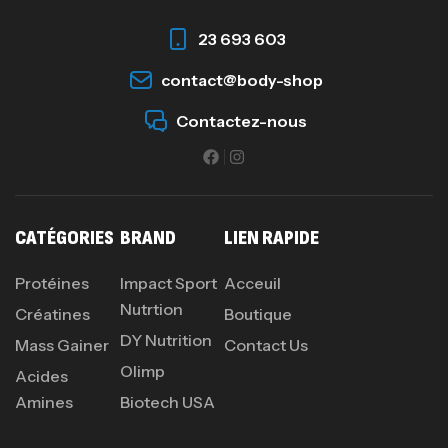
269
د.ت
23 693 603
contact@body-shop
Omega 3 – 100 Gélules – Scitec Nutrition
Autres
Contactez-nous
84
د.ت
Creatine (CreapureⓇ) – 500g –
7Nutrition
CATÉGORIES
BRAND
LIEN RAPIDE
CREATINE
150
د.ت
Protéines
Impact Sport
Acceuil
Nutrtion
Créatines
Boutique
DY Nutrition
Protein Matrix – 2000g – 7Nutrition
Mass Gainer
Contact Us
Olimp
,
PROTEIN
WHEY
Acides
260
د.ت
Amines
Biotech USA