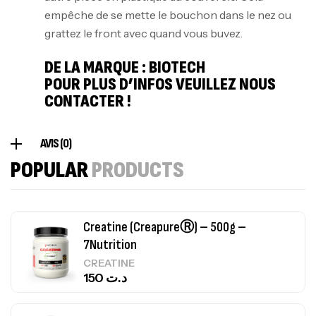
126
د.ت
empêche de se mette le bouchon dans le nez ou
grattez le front avec quand vous buvez.
100% Pure Whey – 2,27kg – BIOTECHUSA
DE LA MARQUE :
BIOTECH
Autres
POUR PLUS D’INFOS VEUILLEZ
NOUS
269
د.ت
CONTACTER
!
Omega 3 – 100 Gélules – Scitec Nutrition
AVIS (0)
Autres
POPULAR
PRODUCTS
84
د.ت
Creatine (CreapureⓇ) – 500g –
7Nutrition
CREATINE
150
د.ت