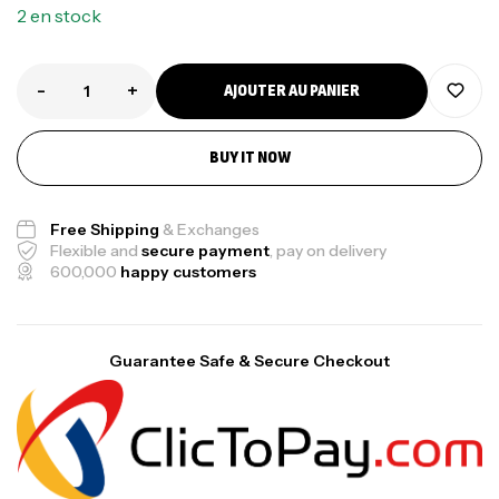
2 en stock
-
+
AJOUTER AU PANIER
BUY IT NOW
Free Shipping
& Exchanges
Flexible and
secure payment
, pay on delivery
600,000
happy customers
Guarantee Safe & Secure Checkout