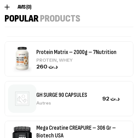
Creatine (CreapureⓇ) – 500g –
AVIS (0)
7Nutrition
POPULAR
PRODUCTS
CREATINE
150
د.ت
Protein Matrix – 2000g – 7Nutrition
,
PROTEIN
WHEY
260
د.ت
GH SURGE 90 CAPSULES
92
د.ت
Autres
Mega Creatine CREAPURE – 306 Gr –
Biotech USA