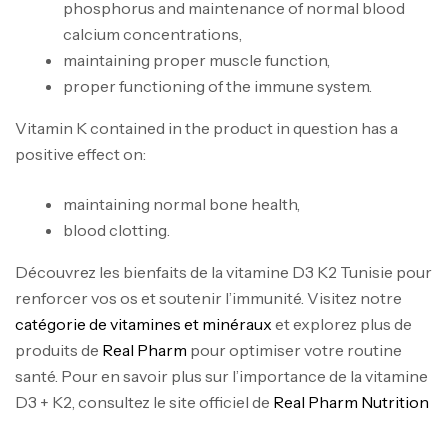
phosphorus and maintenance of normal blood
calcium concentrations,
maintaining proper muscle function,
Mega Creatine CREAPURE – 306 Gr –
proper functioning of the immune system.
Biotech USA
CREATINE
Vitamin K contained in the product in question has a
126
د.ت
positive effect on:
maintaining normal bone health,
100% Pure Whey – 2,27kg – BIOTECHUSA
blood clotting.
Autres
269
د.ت
Découvrez les bienfaits de la vitamine D3 K2 Tunisie pour
renforcer vos os et soutenir l’immunité. Visitez notre
catégorie de vitamines et minéraux
et explorez plus de
Omega 3 – 100 Gélules – Scitec Nutrition
produits de
Real Pharm
pour optimiser votre routine
Autres
santé. Pour en savoir plus sur l’importance de la vitamine
84
د.ت
D3 + K2, consultez le site officiel de
Real Pharm Nutrition