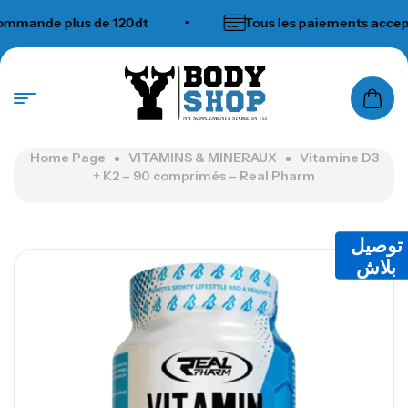
ande plus de 120dt
•
Tous les paiements accepté
N°1 SUPPLEMENTS STORE IN TUNISIA
Home Page
VITAMINS & MINERAUX
Vitamine D3
+ K2 – 90 comprimés – Real Pharm
توصيل
بلاش