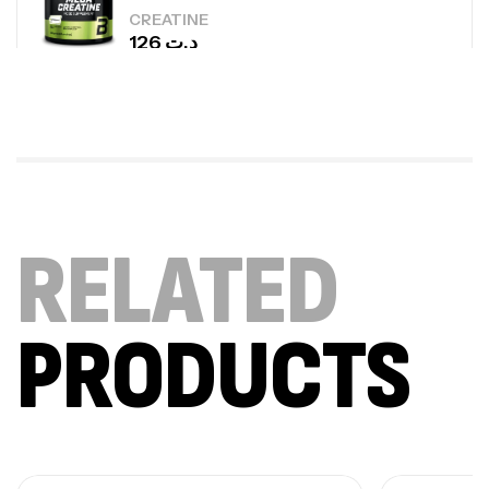
CREATINE
126
د.ت
100% Pure Whey – 2,27kg – BIOTECHUSA
Autres
269
د.ت
Omega 3 – 100 Gélules – Scitec Nutrition
RELATED
Autres
84
د.ت
PRODUCTS
Creatine (CreapureⓇ) – 500g –
7Nutrition
CREATINE
150
د.ت