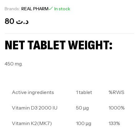
Brands:
REAL PHARM
In stock
80
د.ت
NET TABLET WEIGHT:
450 mg.
Active ingredients
1 tablet
%RWS
Vitamin D3 2000 IU
50 µg
1000%
Vitamin K2(MK7)
100 µg
133%