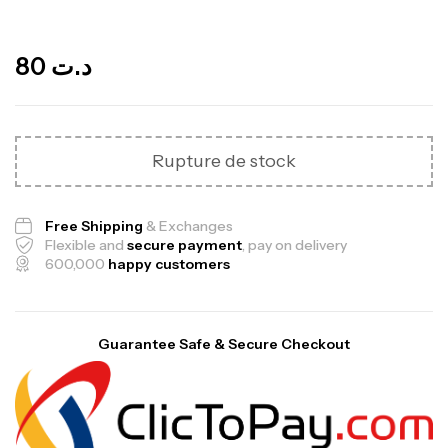
Out Of Stock
80
د.ت
Rupture de stock
Free Shipping
& Exchanges
Flexible and
secure payment
, pay on delivery
600,000
happy customers
Guarantee Safe & Secure Checkout