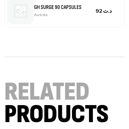
GH SURGE 90 CAPSULES
92
د.ت
Autres
Mega Creatine CREAPURE – 306 Gr –
Biotech USA
CREATINE
126
د.ت
100% Pure Whey – 2,27kg – BIOTECHUSA
RELATED
Autres
269
د.ت
PRODUCTS
Omega 3 – 100 Gélules – Scitec Nutrition
Autres