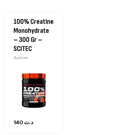
84
د.ت
100% Creatine
Creatine (CreapureⓇ) – 500g –
Monohydrate
7Nutrition
CREATINE
– 300 Gr –
150
د.ت
SCITEC
Autres
Protein Matrix – 2000g – 7Nutrition
,
PROTEIN
WHEY
260
د.ت
GH SURGE 90 CAPSULES
92
د.ت
Autres
140
د.ت