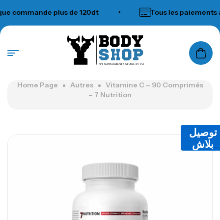
 commande plus de 120dt
•
Tous les paiements ac
N°1 SUPPLEMENTS STORE IN TUNISIA
Home Page
Autres
Vitamine C – 90 Comprimés
– 7 Nutrition
توصيل
بلاش