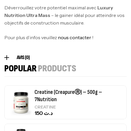
Déverrouillez votre potentiel maximal avec
Luxury
Nutrition Ultra Mass
– le gainer idéal pour atteindre vos
100% Pure Whey – 2,27kg – BIOTECHUSA
objectifs de construction musculaire.
Autres
269
د.ت
Pour plus d’infos veuillez
nous contacter
!
Omega 3 – 100 Gélules – Scitec Nutrition
AVIS (0)
Autres
POPULAR
PRODUCTS
84
د.ت
Creatine (CreapureⓇ) – 500g –
7Nutrition
CREATINE
150
د.ت