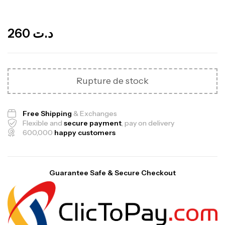
Out Of Stock
260
د.ت
Rupture de stock
Free Shipping
& Exchanges
Flexible and
secure payment
, pay on delivery
600,000
happy customers
Guarantee Safe & Secure Checkout