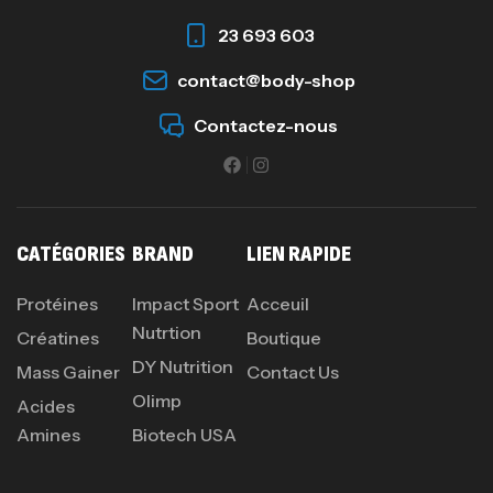
23 693 603
contact@body-shop
Omega 3 – 100 Gélules – Scitec Nutrition
Autres
Contactez-nous
84
د.ت
Creatine (CreapureⓇ) – 500g –
7Nutrition
CATÉGORIES
BRAND
LIEN RAPIDE
CREATINE
150
د.ت
Protéines
Impact Sport
Acceuil
Nutrtion
Créatines
Boutique
DY Nutrition
Protein Matrix – 2000g – 7Nutrition
Mass Gainer
Contact Us
Olimp
,
PROTEIN
WHEY
Acides
260
د.ت
Amines
Biotech USA