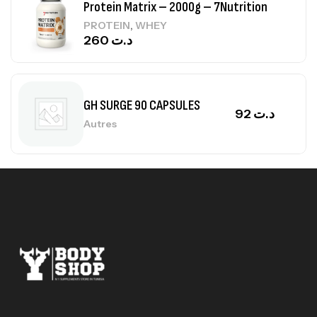
Protein Matrix – 2000g – 7Nutrition
,
PROTEIN
WHEY
260
د.ت
GH SURGE 90 CAPSULES
92
د.ت
Autres
Mega Creatine CREAPURE – 306 Gr –
Biotech USA
CREATINE
126
د.ت
100% Pure Whey – 2,27kg – BIOTECHUSA
Autres
269
د.ت