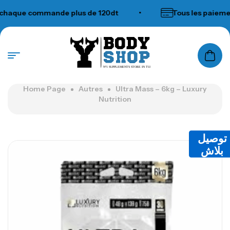
haque commande plus de 120dt
•
Tous les paiement
N°1 SUPPLEMENTS STORE IN TUNISIA
Home Page
Autres
Ultra Mass – 6kg – Luxury
Nutrition
توصيل
بلاش