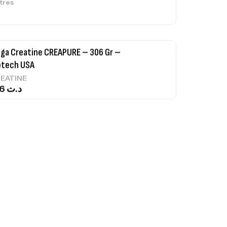
tres
ga Creatine CREAPURE – 306 Gr –
otech USA
EATINE
126
د.ت
0% Pure Whey – 2,27kg – BIOTECHUSA
tres
269
د.ت
ega 3 – 100 Gélules – Scitec Nutrition
tres