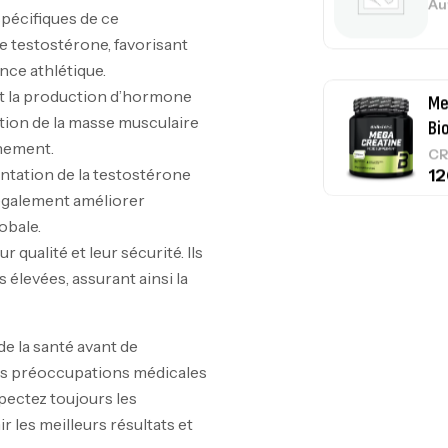
Au
écifiques de ce
 testostérone, favorisant
ance athlétique.
t la production d’hormone
Me
tion de la masse musculaire
Bi
înement.
CR
tation de la testostérone
également améliorer
obale.
ualité et leur sécurité. Ils
10
élevées, assurant ainsi la
Au
e la santé avant de
es préoccupations médicales
pectez toujours les
Om
r les meilleurs résultats et
Au