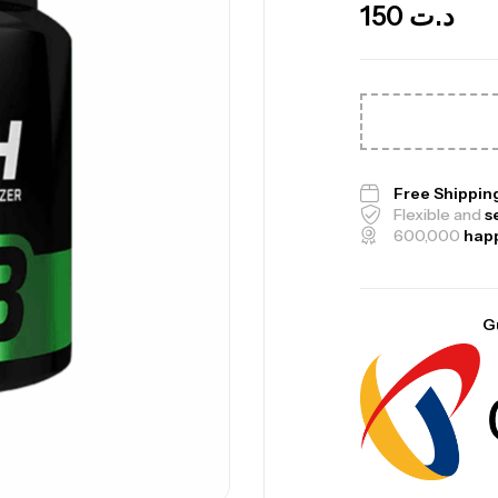
150
د.ت
Me
Bi
CR
Free Shippin
Flexible and
s
600,000
hap
10
G
Au
Om