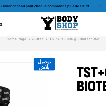
er cadeau pour chaque commande plus de 120dt
•
es
N°1 SUPPLEMENTS STORE IN TUNISIA
Home Page
Autres
TST+GH – 300 g – BiotechUSA
توصيل
TST+
بلاش
BIOT
Out Of Stock