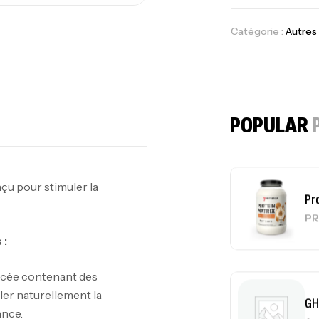
Au
Catégorie :
Autres
Cr
7N
CR
POPULAR
u pour stimuler la
Pr
PR
 :
cée contenant des
er naturellement la
GH
ance.