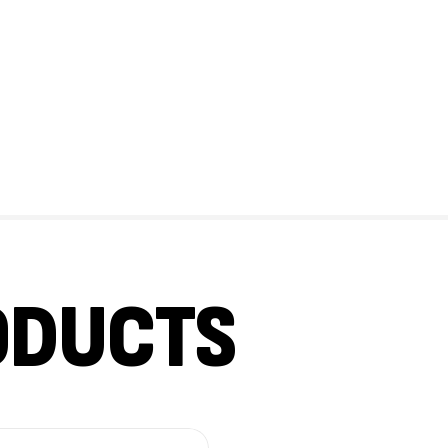
Cr
7N
CR
Pr
PR
ODUCTS
GH
Au