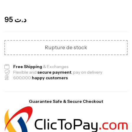
Out Of Stock
95
د.ت
Rupture de stock
Free Shipping
& Exchanges
Flexible and
secure payment
, pay on delivery
600,000
happy customers
Guarantee Safe & Secure Checkout