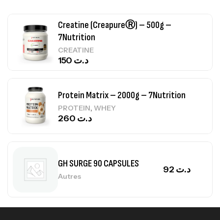
Creatine (CreapureⓇ) – 500g –
7Nutrition
CREATINE
150
د.ت
Protein Matrix – 2000g – 7Nutrition
,
PROTEIN
WHEY
260
د.ت
GH SURGE 90 CAPSULES
92
د.ت
Autres
Mega Creatine CREAPURE – 306 Gr –