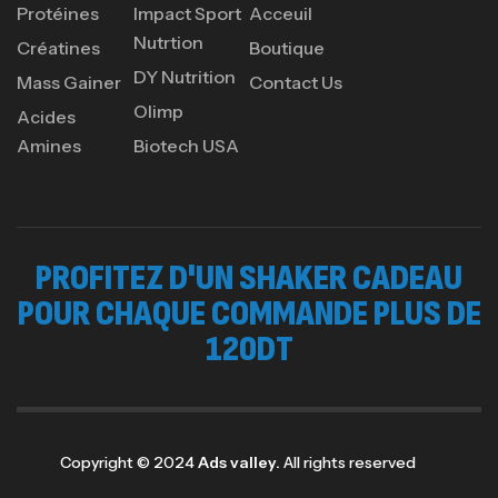
150
د.ت
Protéines
Impact Sport
Acceuil
Nutrtion
Créatines
Boutique
DY Nutrition
Protein Matrix – 2000g – 7Nutrition
Mass Gainer
Contact Us
Olimp
,
PROTEIN
WHEY
Acides
260
د.ت
Amines
Biotech USA
GH SURGE 90 CAPSULES
92
د.ت
PROFITEZ D'UN SHAKER CADEAU
Autres
POUR CHAQUE COMMANDE PLUS DE
120DT
Copyright © 2024
Ads valley.
All rights reserved