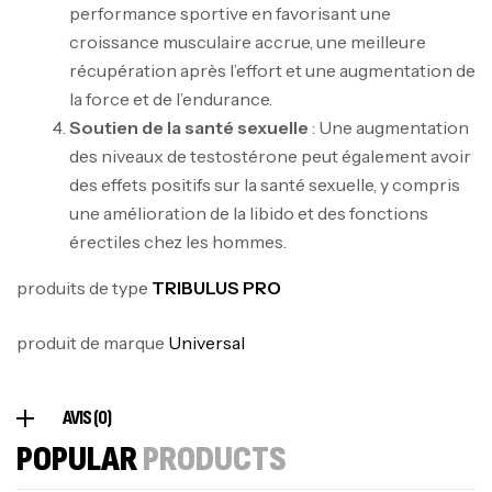
performance sportive en favorisant une
croissance musculaire accrue, une meilleure
récupération après l’effort et une augmentation de
la force et de l’endurance.
Mega Creatine CREAPURE – 306 Gr –
Soutien de la santé sexuelle
: Une augmentation
Biotech USA
des niveaux de testostérone peut également avoir
CREATINE
des effets positifs sur la santé sexuelle, y compris
126
د.ت
une amélioration de la libido et des fonctions
érectiles chez les hommes.
100% Pure Whey – 2,27kg – BIOTECHUSA
produits de type
TRIBULUS PRO
Autres
269
د.ت
produit de marque
Universal
Omega 3 – 100 Gélules – Scitec Nutrition
AVIS (0)
Autres
POPULAR
PRODUCTS
84
د.ت