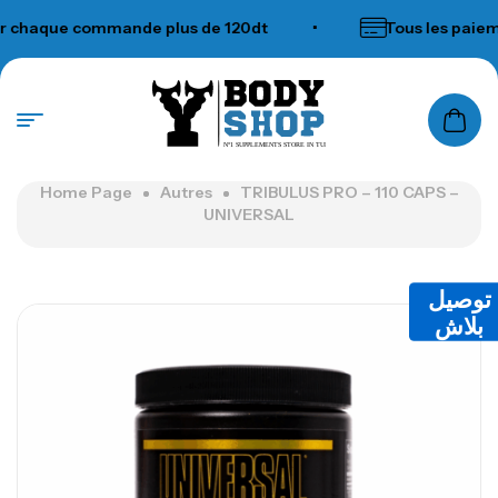
chaque commande plus de 120dt
•
Tous les paieme
N°1 SUPPLEMENTS STORE IN TUNISIA
Home Page
Autres
TRIBULUS PRO – 110 CAPS –
UNIVERSAL
توصيل
بلاش