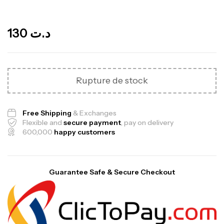
Out Of Stock
130
د.ت
Rupture de stock
Free Shipping
& Exchanges
Flexible and
secure payment
, pay on delivery
600,000
happy customers
Guarantee Safe & Secure Checkout