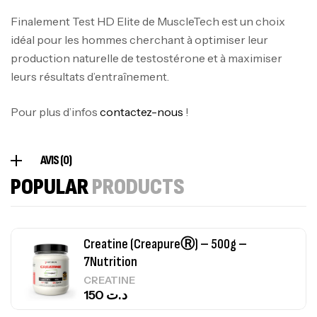
CREATINE
126
د.ت
Finalement Test HD Elite de MuscleTech est un choix
idéal pour les hommes cherchant à optimiser leur
production naturelle de testostérone et à maximiser
100% Pure Whey – 2,27kg – BIOTECHUSA
leurs résultats d’entraînement.
Autres
269
د.ت
Pour plus d’infos
contactez-nous
!
Omega 3 – 100 Gélules – Scitec Nutrition
AVIS (0)
Autres
POPULAR
PRODUCTS
84
د.ت
Creatine (CreapureⓇ) – 500g –
7Nutrition
CREATINE
150
د.ت