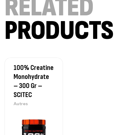
RELATED
Autres
269
د.ت
PRODUCTS
Omega 3 – 100 Gélules – Scitec Nutrition
Autres
84
د.ت
100% Creatine
Creatine (CreapureⓇ) – 500g –
Monohydrate
7Nutrition
CREATINE
– 300 Gr –
150
د.ت
SCITEC
Autres
Protein Matrix – 2000g – 7Nutrition
,
PROTEIN
WHEY
260
د.ت