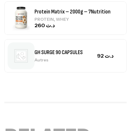
Protein Matrix – 2000g – 7Nutrition
,
PROTEIN
WHEY
260
د.ت
GH SURGE 90 CAPSULES
92
د.ت
Autres
Mega Creatine CREAPURE – 306 Gr –
Biotech USA
CREATINE
126
د.ت
100% Pure Whey – 2,27kg – BIOTECHUSA