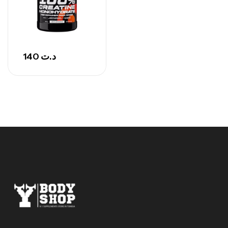
GH SURGE 90 CAPSULES
92
د.ت
Autres
140
د.ت