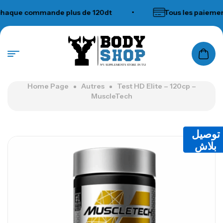
que commande plus de 120dt
•
Tous les paiements
N°1 SUPPLEMENTS STORE IN TUNISIA
Home Page
Autres
Test HD Elite – 120cp –
MuscleTech
توصيل
بلاش