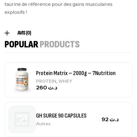
Autres
taurine de référence pour des gains musculaires
84
د.ت
explosifs !
Creatine (CreapureⓇ) – 500g –
AVIS (0)
7Nutrition
POPULAR
PRODUCTS
CREATINE
150
د.ت
Protein Matrix – 2000g – 7Nutrition
,
PROTEIN
WHEY
260
د.ت
GH SURGE 90 CAPSULES
92
د.ت
Autres