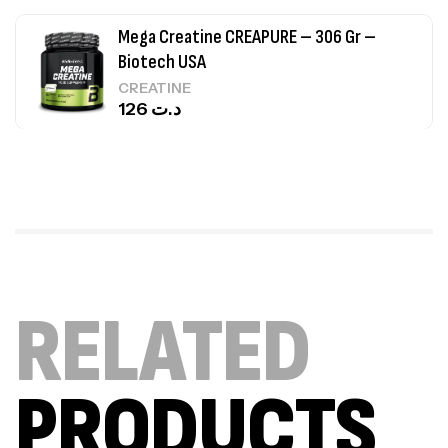
Mega Creatine CREAPURE – 306 Gr –
Biotech USA
CREATINE
126
د.ت
100% Pure Whey – 2,27kg – BIOTECHUSA
Autres
269
د.ت
Omega 3 – 100 Gélules – Scitec Nutrition
RELATED
Autres
84
د.ت
PRODUCTS
Creatine (CreapureⓇ) – 500g –