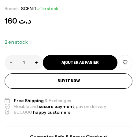
Brands:
SCENIT
In stock
160
د.ت
2 en stock
-
+
AJOUTER AU PANIER
BUY IT NOW
Free Shipping
& Exchanges
Flexible and
secure payment
, pay on delivery
600,000
happy customers
Guarantee Safe & Secure Checkout