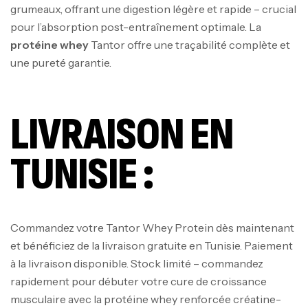
grumeaux, offrant une digestion légère et rapide – crucial
pour l’absorption post-entraînement optimale. La
protéine whey
Tantor offre une traçabilité complète et
une pureté garantie.
Mega Creatine CREAPURE – 306 Gr –
LIVRAISON EN
Biotech USA
CREATINE
TUNISIE :
126
د.ت
100% Pure Whey – 2,27kg – BIOTECHUSA
Autres
Commandez votre Tantor Whey Protein dès maintenant
269
د.ت
et bénéficiez de la livraison gratuite en Tunisie. Paiement
à la livraison disponible. Stock limité – commandez
rapidement pour débuter votre cure de croissance
Omega 3 – 100 Gélules – Scitec Nutrition
musculaire avec la protéine whey renforcée créatine-