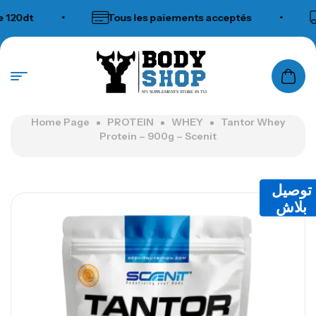
t
•
Tous les paiements acceptés
•
Livr
N°1 SUPPLEMENTS STORE IN TUNISIA
Home Page
PROTEIN
WHEY
Tantor Whey
Protein – 900g – Scenit
توصيل
بلاش