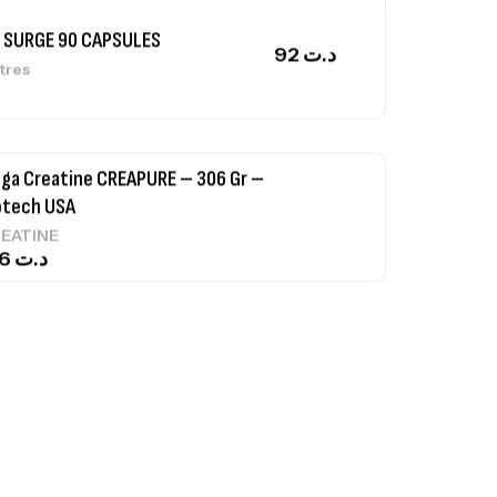
 SURGE 90 CAPSULES
92
د.ت
tres
ga Creatine CREAPURE – 306 Gr –
otech USA
EATINE
126
د.ت
0% Pure Whey – 2,27kg – BIOTECHUSA
tres
269
د.ت