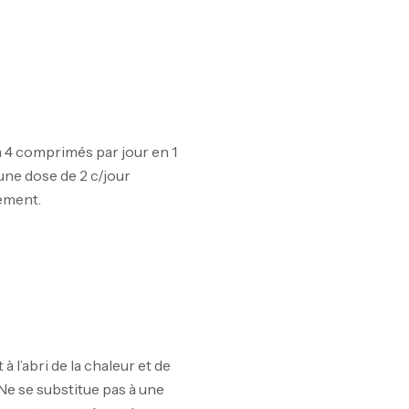
GH
Au
 à 4 comprimés par jour en 1
ne dose de 2 c/jour
lement.
l’abri de la chaleur et de
Ne se substitue pas à une