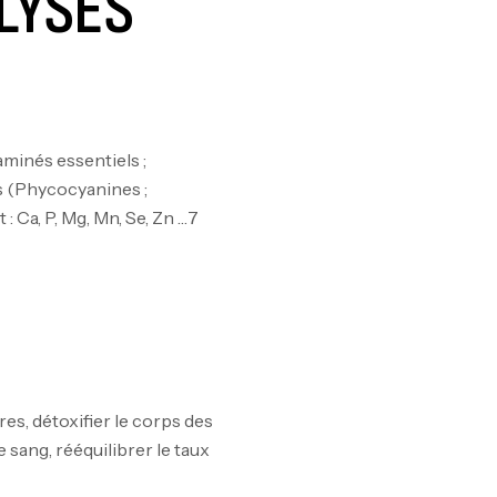
LYSES
Om
Au
aminés essentiels ;
Cr
nts (Phycocyanines ;
7N
 Ca, P, Mg, Mn, Se, Zn …7
CR
Pr
PR
es, détoxifier le corps des
 sang, rééquilibrer le taux