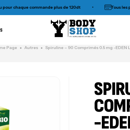
 chaque commande plus de 120dt
•
Tous les paiem
es
N°1 SUPPLEMENTS STORE IN TUNISIA
me Page
Autres
Spiruline – 90 Comprimés 0.5 mg -EDEN 
SPIR
COMP
-EDE