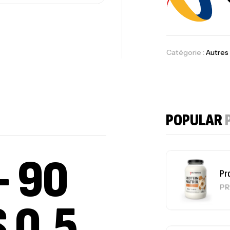
Om
Au
Catégorie :
Autres
Cr
7N
CR
POPULAR
– 90
Pr
PR
 0.5