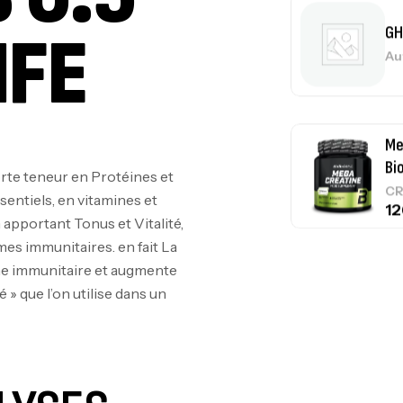
IFE
GH
Au
Me
Bi
orte teneur en Protéines et
CR
sentiels, en vitamines et
apportant Tonus et Vitalité,
mes immunitaires. en fait La
tème immunitaire et augmente
10
 » que l’on utilise dans un
Au