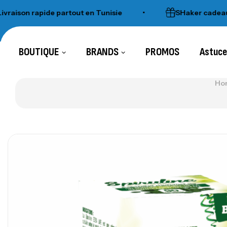
on rapide partout en Tunisie
•
SHaker cadeau pour
BOUTIQUE
BRANDS
PROMOS
Astuc
Ho