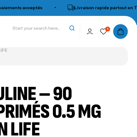
ents acceptés
•
Livraison rapide partout en Tunisie
1
LIFE
ULINE – 90
RIMÉS 0.5 MG
N LIFE