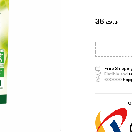
Out Of Stock
36
د.ت
Me
Bi
CR
Free Shippin
Flexible and
s
600,000
hap
10
G
Au