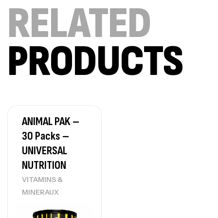
RELATED
Omega 3 – 100 Gélules – Scitec Nutrition
Autres
84
د.ت
PRODUCTS
Creatine (CreapureⓇ) – 500g –
7Nutrition
CREATINE
150
د.ت
ANIMAL PAK –
Protein Matrix – 2000g – 7Nutrition
30 Packs –
,
PROTEIN
WHEY
UNIVERSAL
260
د.ت
NUTRITION
VITAMINS &
MINERAUX
GH SURGE 90 CAPSULES
92
د.ت
Autres