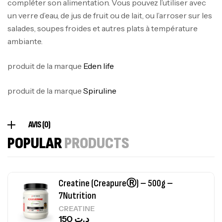
100% Pure Whey – 2,27kg – BIOTECHUSA
compléter son alimentation. Vous pouvez l’utiliser avec
Autres
un verre d’eau, de jus de fruit ou de lait, ou l’arroser sur les
269
د.ت
salades, soupes froides et autres plats à température
ambiante.
Omega 3 – 100 Gélules – Scitec Nutrition
produit de la marque
Eden life
Autres
84
د.ت
produit de la marque
Spiruline
Creatine (CreapureⓇ) – 500g –
AVIS (0)
7Nutrition
POPULAR
PRODUCTS
CREATINE
150
د.ت
Protein Matrix – 2000g – 7Nutrition
,
PROTEIN
WHEY
260
د.ت