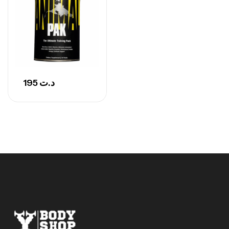
195
د.ت