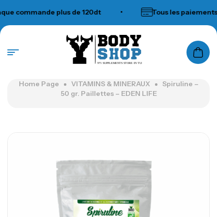
e commande plus de 120dt
•
Tous les paiements ac
N°1 SUPPLEMENTS STORE IN TUNISIA
Home Page
VITAMINS & MINERAUX
Spiruline –
50 gr. Paillettes – EDEN LIFE