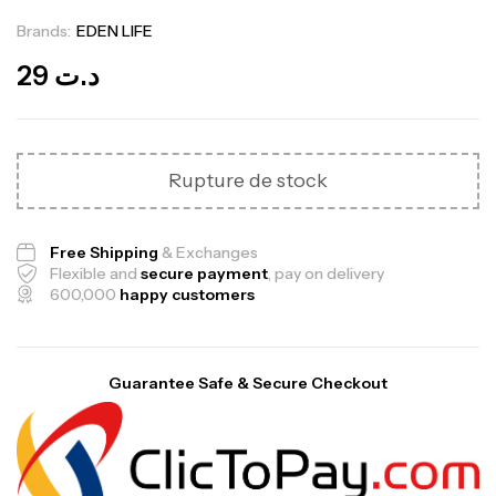
Brands:
EDEN LIFE
Out Of Stock
29
د.ت
Rupture de stock
Free Shipping
& Exchanges
Flexible and
secure payment
, pay on delivery
600,000
happy customers
Guarantee Safe & Secure Checkout