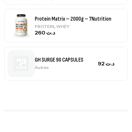
GH SURGE 90 CAPSULES
92
د.ت
Autres
Mega Creatine CREAPURE – 306 Gr –
Biotech USA
CREATINE
126
د.ت
100% Pure Whey – 2,27kg – BIOTECHUSA
Autres
269
د.ت