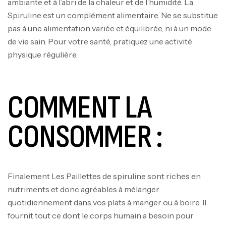
ambiante et à l’abri de la chaleur et de l’humidité. La
Spiruline est un complément alimentaire. Ne se substitue
pas à une alimentation variée et équilibrée, ni à un mode
de vie sain. Pour votre santé, pratiquez une activité
physique régulière.
COMMENT LA
CONSOMMER :
Mega Creatine CREAPURE – 306 Gr –
Biotech USA
Finalement Les Paillettes de spiruline sont riches en
CREATINE
nutriments et donc agréables à mélanger
126
د.ت
quotidiennement dans vos plats à manger ou à boire. Il
fournit tout ce dont le corps humain a besoin pour