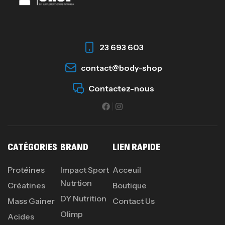
23 693 603
contact@body-shop
Contactez-nous
CATÉGORIES
BRAND
LIEN RAPIDE
Protéines
Impact Sport
Acceuil
Nutrtion
Créatines
Boutique
DY Nutrition
Mass Gainer
Contact Us
Olimp
Acides