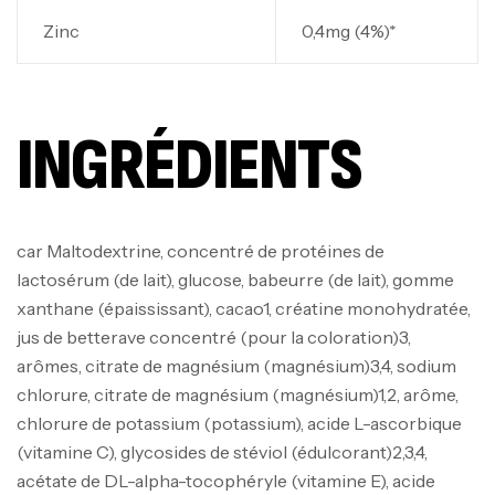
Zinc
0,4mg (4%)*
INGRÉDIENTS
car Maltodextrine, concentré de protéines de
lactosérum (de lait), glucose, babeurre (de lait), gomme
xanthane (épaississant), cacao1, créatine monohydratée,
jus de betterave concentré (pour la coloration)3,
arômes, citrate de magnésium (magnésium)3,4, sodium
chlorure, citrate de magnésium (magnésium)1,2, arôme,
chlorure de potassium (potassium), acide L-ascorbique
(vitamine C), glycosides de stéviol (édulcorant)2,3,4,
acétate de DL-alpha-tocophéryle (vitamine E), acide