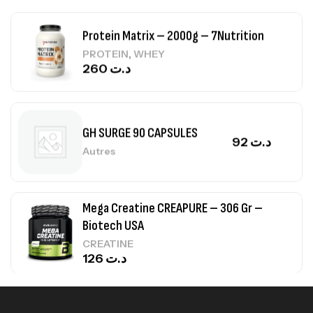
Protein Matrix – 2000g – 7Nutrition
,
PROTEIN
WHEY
260
د.ت
GH SURGE 90 CAPSULES
92
د.ت
Autres
Mega Creatine CREAPURE – 306 Gr –
Biotech USA
CREATINE
126
د.ت
100% Pure Whey – 2,27kg – BIOTECHUSA