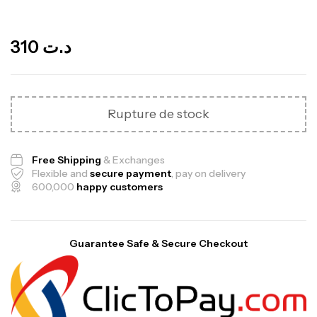
Out Of Stock
310
د.ت
Rupture de stock
Free Shipping
& Exchanges
Flexible and
secure payment
, pay on delivery
600,000
happy customers
Guarantee Safe & Secure Checkout