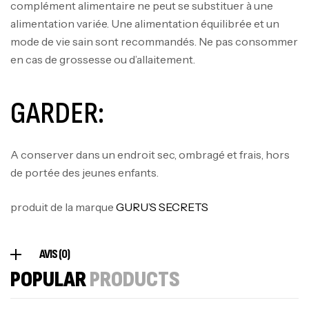
complément alimentaire ne peut se substituer à une
CREATINE
alimentation variée. Une alimentation équilibrée et un
126
د.ت
mode de vie sain sont recommandés. Ne pas consommer
en cas de grossesse ou d’allaitement.
100% Pure Whey – 2,27kg – BIOTECHUSA
Autres
GARDER:
269
د.ت
A conserver dans un endroit sec, ombragé et frais, hors
Omega 3 – 100 Gélules – Scitec Nutrition
de portée des jeunes enfants.
Autres
84
د.ت
produit de la marque
GURU’S SECRETS
Creatine (CreapureⓇ) – 500g –
AVIS (0)
7Nutrition
POPULAR
PRODUCTS
CREATINE
150
د.ت