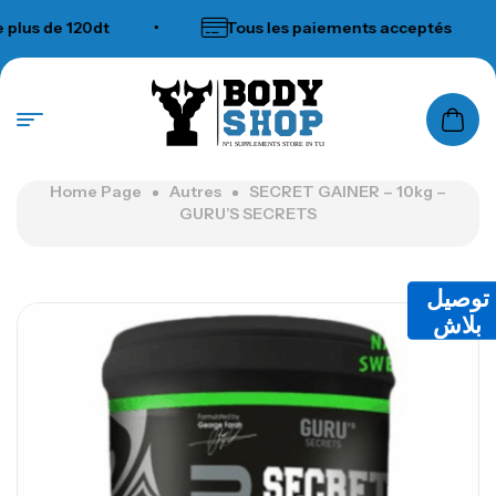
 de 120dt
•
Tous les paiements acceptés
•
N°1 SUPPLEMENTS STORE IN TUNISIA
Home Page
Autres
SECRET GAINER – 10kg –
GURU’S SECRETS
توصيل
بلاش