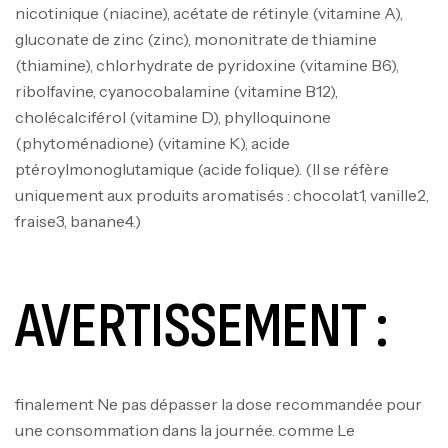
nicotinique (niacine), acétate de rétinyle (vitamine A),
gluconate de zinc (zinc), mononitrate de thiamine
(thiamine), chlorhydrate de pyridoxine (vitamine B6),
ribolfavine, cyanocobalamine (vitamine B12),
cholécalciférol (vitamine D), phylloquinone
(phytoménadione) (vitamine K), acide
ptéroylmonoglutamique (acide folique). (Il se réfère
uniquement aux produits aromatisés : chocolat1, vanille2,
fraise3, banane4.)
AVERTISSEMENT :
finalement Ne pas dépasser la dose recommandée pour
Mega Creatine CREAPURE – 306 Gr –
une consommation dans la journée. comme Le
Biotech USA