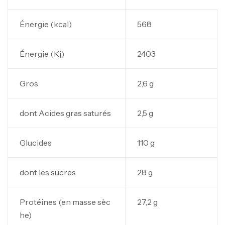
Énergie (kcal)
568
Énergie (Kj)
2403
Gros
2,6 g
dont Acides gras saturés
2,5 g
Glucides
110 g
dont les sucres
28 g
Protéines (en masse sèc
27,2 g
he)