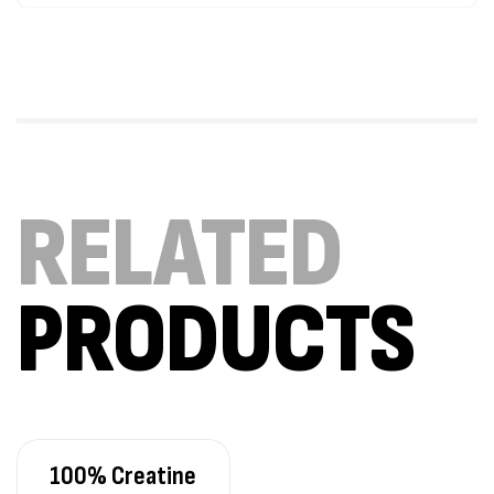
Omega 3 – 100 Gélules – Scitec Nutrition
Autres
84
د.ت
Creatine (CreapureⓇ) – 500g –
RELATED
7Nutrition
CREATINE
150
د.ت
PRODUCTS
Protein Matrix – 2000g – 7Nutrition
,
PROTEIN
WHEY
260
د.ت
100% Creatine