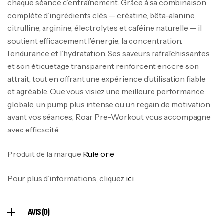
chaque séance d’entraînement. Grâce à sa combinaison
complète d’ingrédients clés — créatine, bêta-alanine,
100% Pure Whey – 2,27kg – BIOTECHUSA
citrulline, arginine, électrolytes et caféine naturelle — il
Autres
soutient efficacement l’énergie, la concentration,
269
د.ت
l’endurance et l’hydratation. Ses saveurs rafraîchissantes
et son étiquetage transparent renforcent encore son
attrait, tout en offrant une expérience d’utilisation fiable
Omega 3 – 100 Gélules – Scitec Nutrition
et agréable. Que vous visiez une meilleure performance
Autres
globale, un pump plus intense ou un regain de motivation
84
د.ت
avant vos séances, Roar Pre-Workout vous accompagne
avec efficacité.
Creatine (CreapureⓇ) – 500g –
Produit de la marque
Rule one
7Nutrition
CREATINE
150
د.ت
Pour plus d’informations, cliquez
ici
AVIS (0)
Protein Matrix – 2000g – 7Nutrition