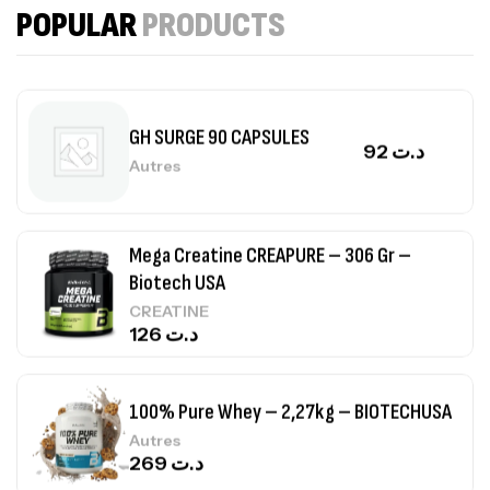
,
POPULAR
PRODUCTS
PROTEIN
WHEY
260
د.ت
GH SURGE 90 CAPSULES
92
د.ت
Autres
Mega Creatine CREAPURE – 306 Gr –
Biotech USA
CREATINE
126
د.ت
100% Pure Whey – 2,27kg – BIOTECHUSA
Autres
269
د.ت