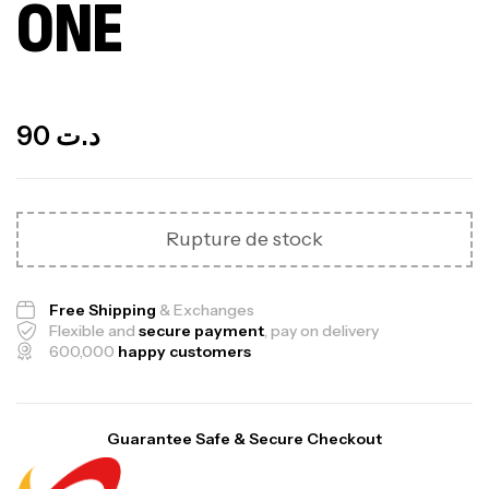
ONE
Out Of Stock
90
د.ت
Rupture de stock
Free Shipping
& Exchanges
Flexible and
secure payment
, pay on delivery
600,000
happy customers
Guarantee Safe & Secure Checkout