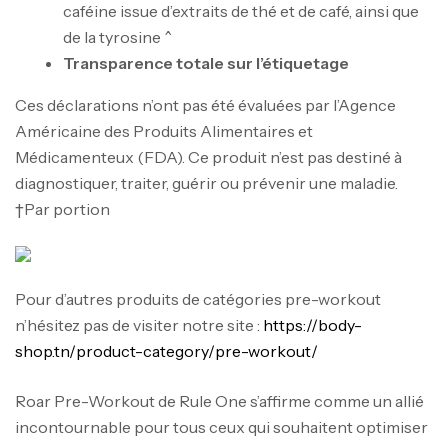
caféine issue d’extraits de thé et de café, ainsi que
de la tyrosine ^
Transparence totale sur l’étiquetage
Ces déclarations n’ont pas été évaluées par l’Agence
Américaine des Produits Alimentaires et
Médicamenteux (FDA). Ce produit n’est pas destiné à
diagnostiquer, traiter, guérir ou prévenir une maladie.
†Par portion
Pour d’autres produits de catégories pre-workout
n’hésitez pas de visiter notre site :
https://body-
Mega Creatine CREAPURE – 306 Gr –
shop.tn/product-category/pre-workout/
Biotech USA
Roar Pre-Workout de Rule One s’affirme comme un allié
CREATINE
126
د.ت
incontournable pour tous ceux qui souhaitent optimiser