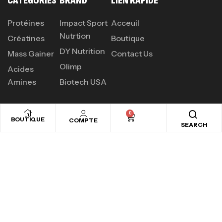
CATÉGORIES
BRAND
LIEN RAPIDE
Protéines
Impact Sport
Acceuil
Nutrtion
Créatines
Boutique
DY Nutrition
Mass Gainer
Contact Us
Olimp
Acides
Amines
Biotech USA
0
BOUTIQUE
COMPTE
SEARCH
PROFITEZ D'UN SHAKER CADEAU
POUR CHAQUE COMMANDE PLUS DE
120DT