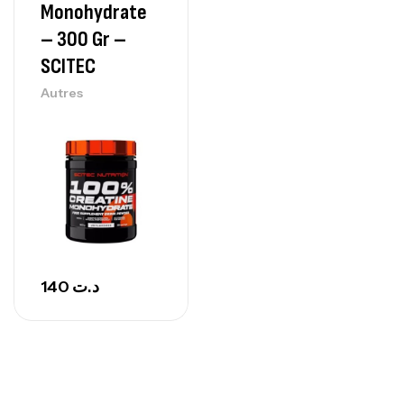
GH SURGE 90 CAPSULES
Monohydrate
92
د.ت
Autres
– 300 Gr –
SCITEC
Autres
140
د.ت