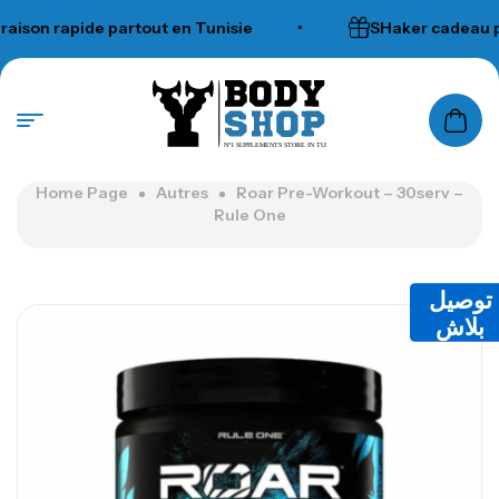
son rapide partout en Tunisie
•
SHaker cadeau pou
N°1 SUPPLEMENTS STORE IN TUNISIA
Home Page
Autres
Roar Pre-Workout – 30serv –
Rule One
توصيل
بلاش