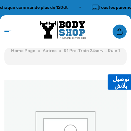
haque commande plus de 120dt
•
Tous les paiement
N°1 SUPPLEMENTS STORE IN TUNISIA
Home Page
Autres
R1 Pre-Train 24serv – Rule 1
توصيل
بلاش