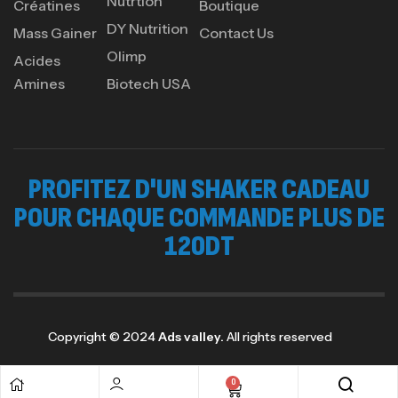
Nutrtion
Créatines
Boutique
DY Nutrition
Protein Matrix – 2000g – 7Nutrition
Mass Gainer
Contact Us
Olimp
,
PROTEIN
WHEY
Acides
260
د.ت
Amines
Biotech USA
GH SURGE 90 CAPSULES
92
د.ت
PROFITEZ D'UN SHAKER CADEAU
Autres
POUR CHAQUE COMMANDE PLUS DE
120DT
Copyright © 2024
Ads valley.
All rights reserved
0