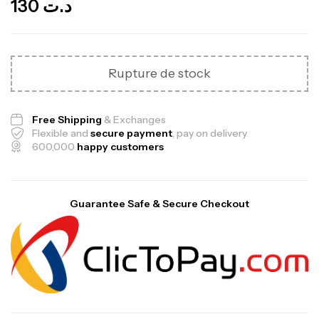
130
د.ت
Rupture de stock
Free Shipping
& Exchanges
Flexible and
secure payment
, pay on delivery
600,000
happy customers
Guarantee Safe & Secure Checkout