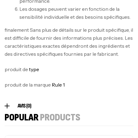
performance.
Les dosages peuvent varier en fonction de la
sensibilité individuelle et des besoins spécifiques.
Mega Creatine CREAPURE – 306 Gr –
Biotech USA
finalement Sans plus de détails sur le produit spécifique, il
est difficile de fournir des informations plus précises. Les
CREATINE
126
د.ت
caractéristiques exactes dépendront des ingrédients et
des directives spécifiques fournies par le fabricant.
100% Pure Whey – 2,27kg – BIOTECHUSA
produit de
type
Autres
269
د.ت
produit de la marque
Rule 1
Omega 3 – 100 Gélules – Scitec Nutrition
AVIS (0)
Autres
POPULAR
PRODUCTS
84
د.ت