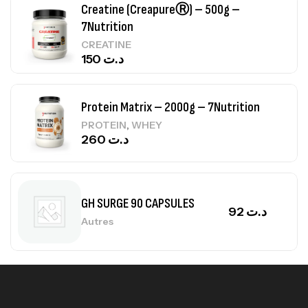
Creatine (CreapureⓇ) – 500g –
7Nutrition
CREATINE
150
د.ت
Protein Matrix – 2000g – 7Nutrition
,
PROTEIN
WHEY
260
د.ت
GH SURGE 90 CAPSULES
92
د.ت
Autres
Mega Creatine CREAPURE – 306 Gr –
Biotech USA