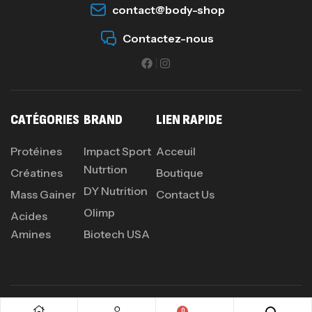
contact@body-shop
Creatine (CreapureⓇ) – 500g –
7Nutrition
Contactez-nous
CREATINE
150
د.ت
Protein Matrix – 2000g – 7Nutrition
CATÉGORIES
BRAND
LIEN RAPIDE
,
PROTEIN
WHEY
260
د.ت
Protéines
Impact Sport
Acceuil
Nutrtion
Créatines
Boutique
DY Nutrition
Mass Gainer
Contact Us
Olimp
GH SURGE 90 CAPSULES
Acides
92
د.ت
Autres
Amines
Biotech USA
0