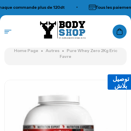
que commande plus de 120dt
•
Tous les paiements 
N°1 SUPPLEMENTS STORE IN TUNISIA
Home Page
Autres
Pure Whey Zero 2Kg Eric
Favre
توصيل
بلاش