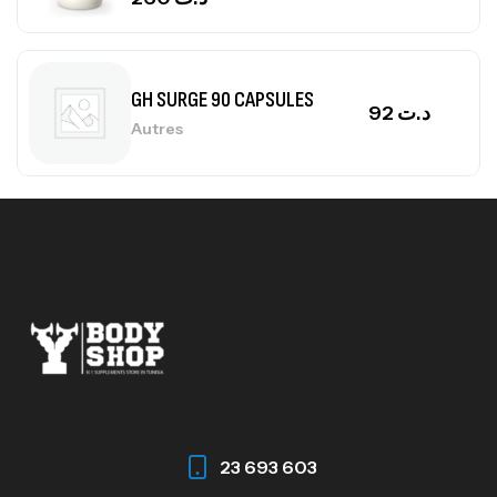
Autres
Mega Creatine CREAPURE – 306 Gr –
Biotech USA
CREATINE
126
د.ت
100% Pure Whey – 2,27kg – BIOTECHUSA
Autres
269
د.ت
Omega 3 – 100 Gélules – Scitec Nutrition
Autres
84
د.ت
23 693 603