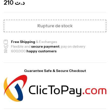
210
د.ت
Rupture de stock
Free Shipping
& Exchanges
Flexible and
secure payment
, pay on delivery
600,000
happy customers
Guarantee Safe & Secure Checkout