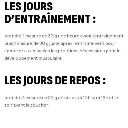
LES JOURS
D’ENTRAÎNEMENT :
prendre 1 mesure de 30 g une heure avant l’entraînement
puis 1 mesure de 30 g juste après l’entraînement pour
apporter aux muscles les protéines nécessaires pour le
Mega Creatine CREAPURE – 306 Gr –
développement musculaire.
Biotech USA
CREATINE
LES JOURS DE REPOS :
126
د.ت
prendre 1 mesure de 30 g en en-cas à 10h ou à 16h et le
100% Pure Whey – 2,27kg – BIOTECHUSA
soir avant le coucher.
Autres
269
د.ت